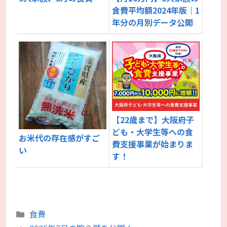
食費平均額2024年版｜1
年分の月別データ公開
【22歳まで】大阪府子
ども・大学生等への食
お米代の存在感がすご
費支援事業が始まりま
い
す！
カ
食費
テ