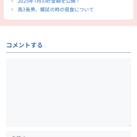
2025年7月の貯金額を公開！
ゴ
高3長男、模試の時の昼食について
リ
ー
コメントする
コ
メ
ン
ト
名