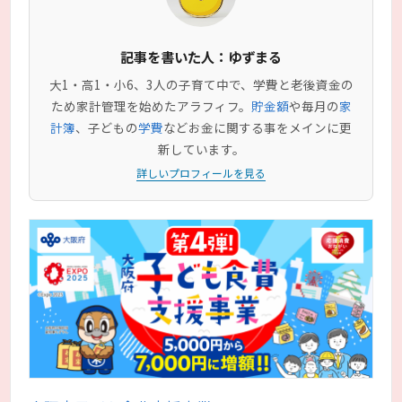
記事を書いた人：ゆずまる
大1・高1・小6、3人の子育て中で、学費と老後資金の
ため家計管理を始めたアラフィフ。
貯金額
や毎月の
家
計簿
、子どもの
学費
などお金に関する事をメインに更
新しています。
詳しいプロフィールを見る