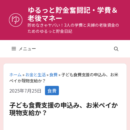
コ
ゆるっと貯金奮闘記・学費＆
ン
老後マネー
テ
ン
貯めなきゃヤバい！3人の学費と夫婦の老後資金の
ためのゆるっと貯金日記
ツ
へ
ス
メニュー
キ
ッ
プ
ホーム
»
お金と生活
»
食費
»
子ども食費支援の申込み、お米
ペイか現物支給か？
カ
2025年7月25日
食費
テ
ゴ
子ども食費支援の申込み、お米ペイか
リ
現物支給か？
ー