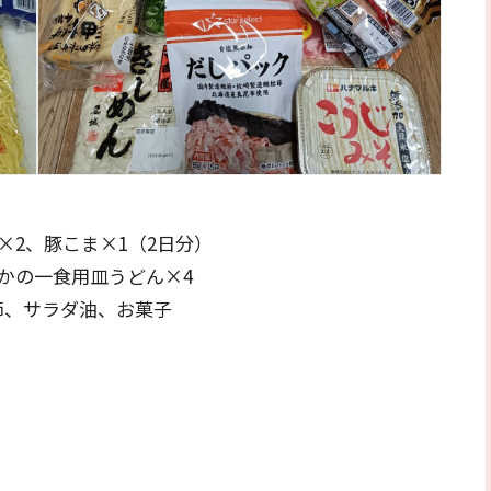
×2、豚こま×1（2日分）
かの一食用皿うどん×4
節、サラダ油、お菓子