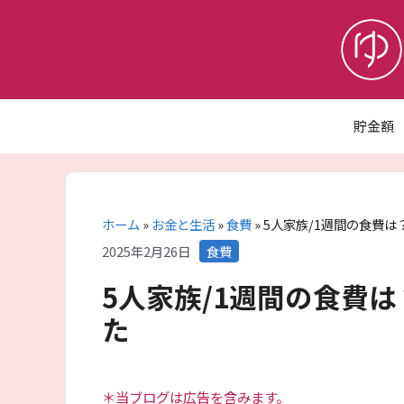
コ
ン
テ
ン
ツ
へ
貯金額
ス
キ
ッ
プ
ホーム
»
お金と生活
»
食費
»
5人家族/1週間の食費
カ
2025年2月26日
食費
テ
5人家族/1週間の食費
ゴ
リ
た
ー
＊当ブログは広告を含みます。