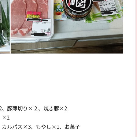
2、豚薄切り×２、焼き豚×2
×2
、カルパス×3、もやし×1、お菓子