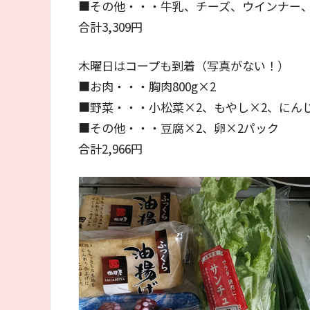
■その他・・・牛乳、チーズ、ウインナー
合計3,309円
木曜日はコープも到着（写真がない！）
■お肉・・・胸肉800g×2
■野菜・・・小松菜×2、もやし×2、にんじ
■その他・・・豆腐×2、卵×2パック
合計2,966円