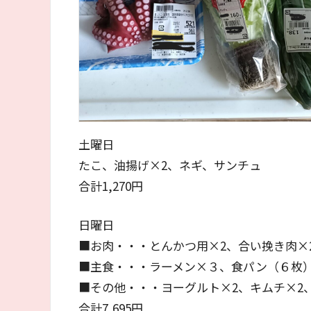
土曜日
たこ、油揚げ×2、ネギ、サンチュ
合計1,270円
日曜日
■お肉・・・とんかつ用×2、合い挽き肉×
■主食・・・ラーメン×３、食パン（６枚）
■その他・・・ヨーグルト×2、キムチ×2
合計7,695円