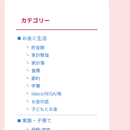
カテゴリー
お金と生活
貯金額
家計管理
家計簿
食費
節約
学費
Ideco/NISA/株
お金の話
子どもとお金
家族・子育て
受験/進路