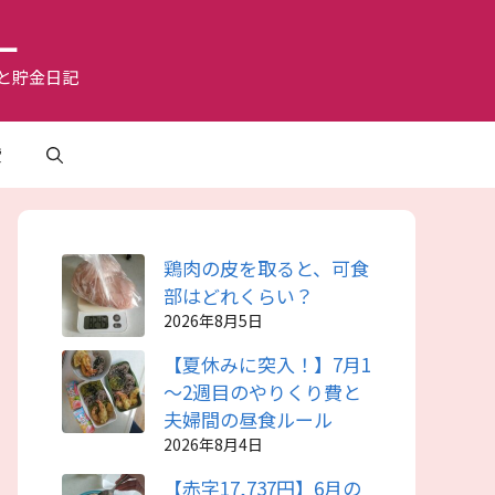
ー
と貯金日記
費
鶏肉の皮を取ると、可食
部はどれくらい？
2026年8月5日
【夏休みに突入！】7月1
～2週目のやりくり費と
夫婦間の昼食ルール
2026年8月4日
【赤字17,737円】6月の