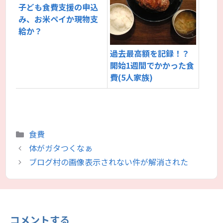
子ども食費支援の申込
み、お米ペイか現物支
給か？
過去最高額を記録！？
開始1週間でかかった食
費(5人家族)
カ
食費
テ
体がガタつくなぁ
ゴ
ブログ村の画像表示されない件が解消された
リ
ー
コメントする