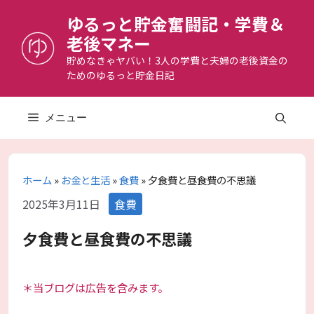
コ
ゆるっと貯金奮闘記・学費＆
ン
老後マネー
テ
ン
貯めなきゃヤバい！3人の学費と夫婦の老後資金の
ためのゆるっと貯金日記
ツ
へ
ス
メニュー
キ
ッ
プ
ホーム
»
お金と生活
»
食費
»
夕食費と昼食費の不思議
カ
2025年3月11日
食費
テ
ゴ
夕食費と昼食費の不思議
リ
ー
＊当ブログは広告を含みます。