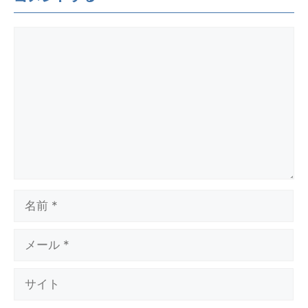
コ
メ
ン
ト
名
前
メ
ー
ル
サ
イ