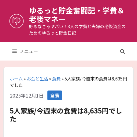
コ
ゆるっと貯金奮闘記・学費＆
ン
老後マネー
テ
ン
貯めなきゃヤバい！3人の学費と夫婦の老後資金の
ためのゆるっと貯金日記
ツ
へ
ス
メニュー
キ
ッ
プ
ホーム
»
お金と生活
»
食費
»
5人家族/今週末の食費は8,635円
でした
カ
2025年12月1日
食費
テ
ゴ
5人家族/今週末の食費は8,635円でし
リ
た
ー