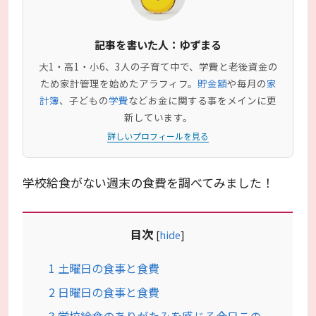
記事を書いた人：ゆずまる
大1・高1・小6、3人の子育て中で、学費と老後資金の
ため家計管理を始めたアラフィフ。
貯金額
や毎月の
家
計簿
、子どもの
学費
などお金に関する事をメインに更
新しています。
詳しいプロフィールを見る
学校給食がない週末の食費を調べてみました！
目次
[
hide
]
1
土曜日の食事と食費
2
日曜日の食事と食費
3
学校給食のありがたみを感じる今日この