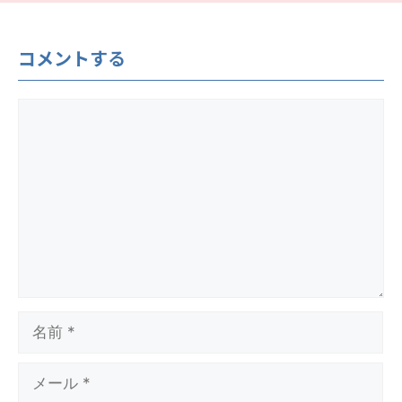
コメントする
コ
メ
ン
ト
名
前
メ
ー