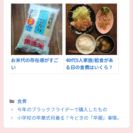
お米代の存在感がすご
40代5人家族/給食があ
い
る日の食費はいくら？
カ
食費
テ
今年のブラックフライデーで購入したもの
ゴ
小学校の卒業式何着る？今どきの「卒服」事情。
リ
ー