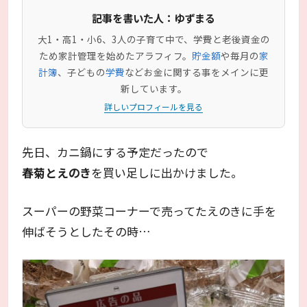
記事を書いた人：ゆずまる
大1・高1・小6、3人の子育て中で、学費と老後資金の
ため家計管理を始めたアラフィフ。
貯金額
や毎月の
家
計簿
、子どもの
学費
などお金に関する事をメインに更
新しています。
詳しいプロフィールを見る
先日、カニ鍋にする予定だったので
春菊とえのき
を買い足しに出かけました。
スーパーの野菜コーナーで売ってたえのきに手を
伸ばそうとしたその時…