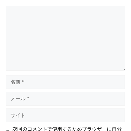
コ
メ
ン
ト
名
前
メ
ー
ル
サ
イ
ト
次回のコメントで使用するためブラウザーに自分