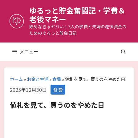
コ
ゆるっと貯金奮闘記・学費＆
ン
老後マネー
テ
ン
貯めなきゃヤバい！3人の学費と夫婦の老後資金の
ためのゆるっと貯金日記
ツ
へ
ス
メニュー
キ
ッ
プ
ホーム
»
お金と生活
»
食費
»
値札を見て、買うのをやめた日
カ
2025年12月30日
食費
テ
ゴ
値札を見て、買うのをやめた日
リ
ー