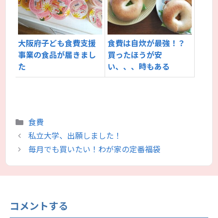
大阪府子ども食費支援
食費は自炊が最強！？
事業の食品が届きまし
買ったほうが安
た
い、、、時もある
カ
食費
テ
私立大学、出願しました！
ゴ
毎月でも買いたい！わが家の定番福袋
リ
ー
コメントする