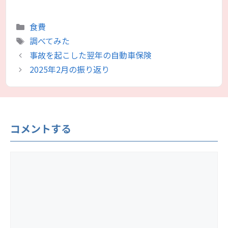
カ
食費
テ
タ
調べてみた
ゴ
グ
事故を起こした翌年の自動車保険
リ
2025年2月の振り返り
ー
コメントする
コ
メ
ン
ト