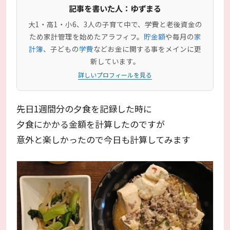
記事を書いた人：ゆずまる
大1・高1・小6、3人の子育て中で、学費と老後資金の
ため家計管理を始めたアラフィフ。
貯金額
や毎月の
家
計簿
、子どもの
学費
などお金に関する事をメインに更
新しています。
詳しいプロフィールを見る
先日1週間分の夕食を記録した時に
夕食にかかる金額を計算したのですが
意外と楽しかったので今日も計算してみます