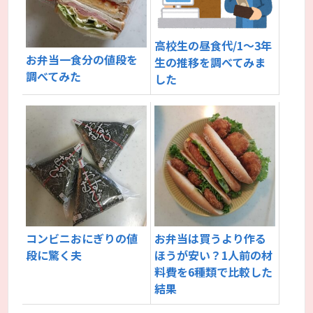
高校生の昼食代/1～3年
お弁当一食分の値段を
生の推移を調べてみま
調べてみた
した
コンビニおにぎりの値
お弁当は買うより作る
段に驚く夫
ほうが安い？1人前の材
料費を6種類で比較した
結果