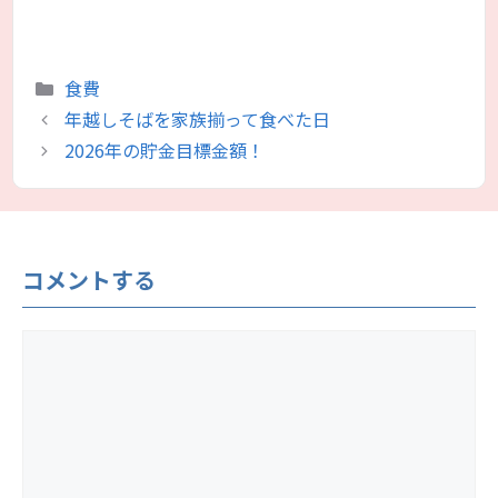
カ
食費
テ
年越しそばを家族揃って食べた日
ゴ
2026年の貯金目標金額！
リ
ー
コメントする
コ
メ
ン
ト