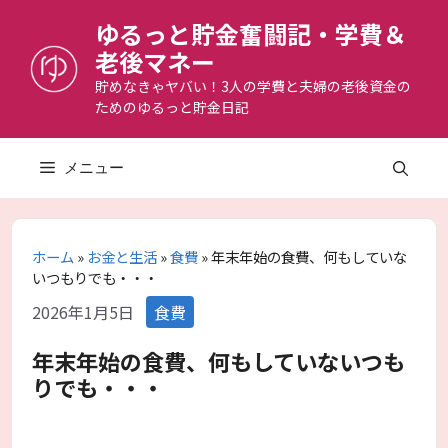
コ
ゆるっと貯金奮闘記・学費＆
ン
老後マネー
テ
ン
貯めなきゃヤバい！3人の学費と夫婦の老後資金の
ためのゆるっと貯金日記
ツ
へ
ス
メニュー
キ
ッ
プ
ホーム
»
お金と生活
»
食費
»
年末年始の食費、何もしていな
いつもりでも・・・
カ
2026年1月5日
食費
テ
ゴ
年末年始の食費、何もしていないつも
リ
りでも・・・
ー