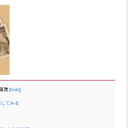
目次
[
hide
]
出してみる