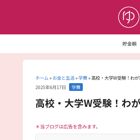
コ
ン
テ
ン
ツ
へ
貯金額
ス
キ
ッ
プ
ホーム
»
お金と生活
»
学費
»
高校・大学W受験！わが
カ
2025年6月17日
学費
テ
高校・大学W受験！わ
ゴ
リ
ー
＊当ブログは広告を含みます。