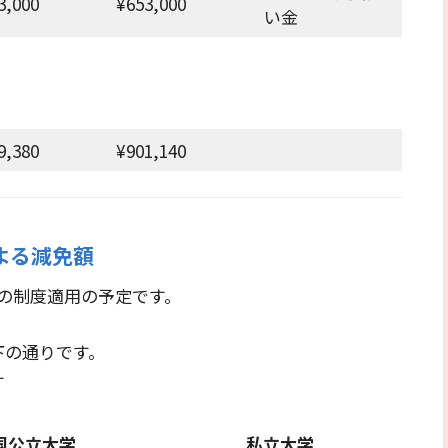
3,000
¥653,000
い金
9,380
¥901,140
よる減免額
の制度適用の予定です。
下の通りです。
す
国公立大学
私立大学