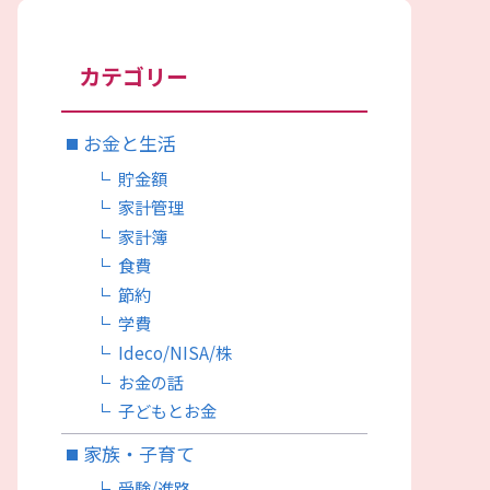
カテゴリー
お金と生活
貯金額
家計管理
家計簿
食費
節約
学費
Ideco/NISA/株
お金の話
子どもとお金
家族・子育て
受験/進路