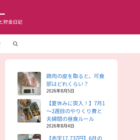
ー
と貯金日記
費
鶏肉の皮を取ると、可食
部はどれくらい？
2026年8月5日
【夏休みに突入！】7月1
～2週目のやりくり費と
夫婦間の昼食ルール
2026年8月4日
【赤字17,737円】6月の