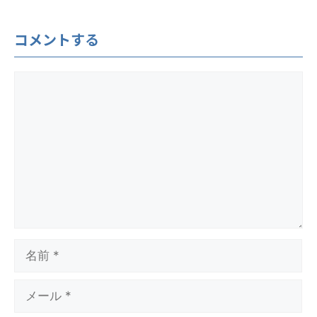
コメントする
コ
メ
ン
ト
名
前
メ
ー