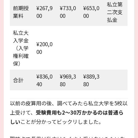
私立第
前期授
¥267,9
¥733,0
¥653,0
二次支
業料
00
00
00
払金
私立大
入学金
¥200,0
（入学
00
権利確
保）
¥836,0
¥969,3
¥889,3
合計
40
80
80
以前の皮算用の後、調べてみたら私立大学を5校以
上受けて、
受験費用も2～30万かかるのは普通ら
しい
ことが分かってビックリしました。