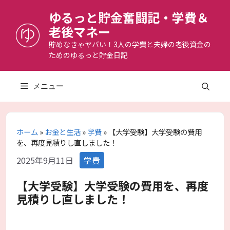
コ
ゆるっと貯金奮闘記・学費＆
ン
老後マネー
テ
ン
貯めなきゃヤバい！3人の学費と夫婦の老後資金の
ためのゆるっと貯金日記
ツ
へ
ス
メニュー
キ
ッ
プ
ホーム
»
お金と生活
»
学費
»
【大学受験】大学受験の費用
を、再度見積りし直しました！
カ
2025年9月11日
学費
テ
ゴ
【大学受験】大学受験の費用を、再度
リ
見積りし直しました！
ー