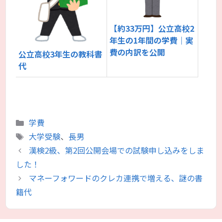
【約33万円】公立高校2
年生の1年間の学費｜実
費の内訳を公開
公立高校3年生の教科書
代
カ
学費
テ
タ
大学受験
、
長男
ゴ
グ
漢検2級、第2回公開会場での試験申し込みをしま
リ
した！
ー
マネーフォワードのクレカ連携で増える、謎の書
籍代