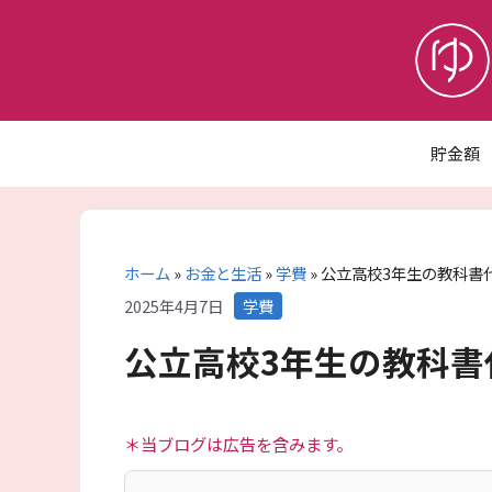
コ
ン
テ
ン
ツ
へ
貯金額
ス
キ
ッ
プ
ホーム
»
お金と生活
»
学費
»
公立高校3年生の教科書
カ
2025年4月7日
学費
テ
公立高校3年生の教科書
ゴ
リ
ー
＊当ブログは広告を含みます。