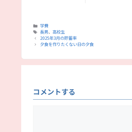
カ
学費
テ
タ
長男
、
高校生
ゴ
グ
2025年3月の貯蓄率
リ
夕食を作りたくない日の夕食
ー
コメントする
コ
メ
ン
ト