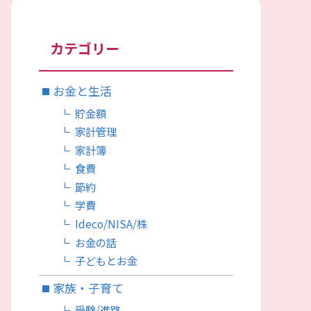
カテゴリー
お金と生活
貯金額
家計管理
家計簿
食費
節約
学費
Ideco/NISA/株
お金の話
子どもとお金
家族・子育て
受験/進路