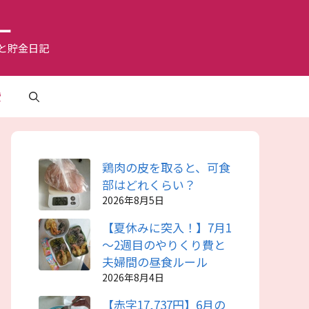
ー
と貯金日記
費
鶏肉の皮を取ると、可食
部はどれくらい？
2026年8月5日
【夏休みに突入！】7月1
～2週目のやりくり費と
夫婦間の昼食ルール
2026年8月4日
【赤字17,737円】6月の