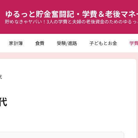
ゆるっと貯金奮闘記・学費＆老後マネ
貯めなきゃヤバい！3人の学費と夫婦の老後資金のためのゆるっ
家計簿
食費
受験/進路
子どもとお金
学
代
代