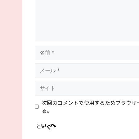
名
前
メ
ー
ル
サ
イ
ト
次回のコメントで使用するためブラウザ
る。