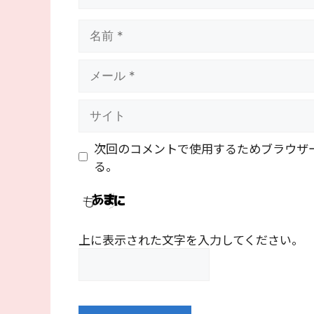
名
前
メ
ー
ル
サ
イ
ト
次回のコメントで使用するためブラウザ
る。
上に表示された文字を入力してください。