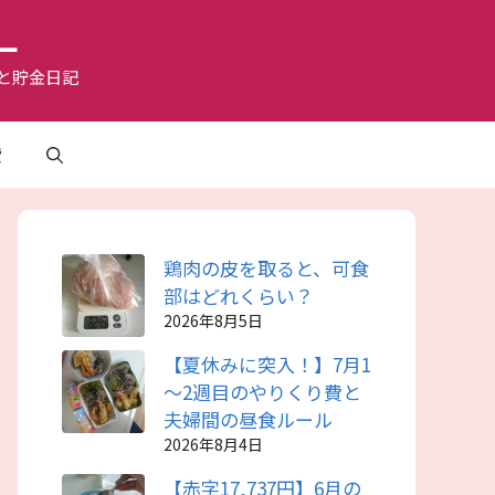
ー
と貯金日記
費
鶏肉の皮を取ると、可食
部はどれくらい？
2026年8月5日
【夏休みに突入！】7月1
～2週目のやりくり費と
夫婦間の昼食ルール
2026年8月4日
【赤字17,737円】6月の