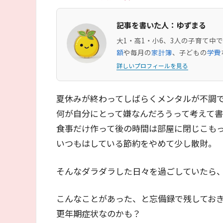
記事を書いた人：ゆずまる
大1・高1・小6、3人の子育て
額
や毎月の
家計簿
、子どもの
学費
詳しいプロフィールを見る
夏休みが終わってしばらくメンタルが不調
何が自分にとって嫌なんだろうって考えて
食事だけ作って後の時間は部屋に閉じこも
いつもはしている節約をやめて少し散財。
そんなダラダラした日々を過ごしていたら
こんなことがあった、と忘備録で残してお
更年期症状なのかも？