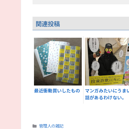
関連投稿
最近衝動買いしたもの
マンガみたいにうま
話があるわけない。
カ
管理人の雑記