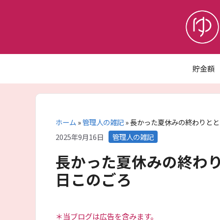
コ
ン
テ
ン
ツ
へ
貯金額
ス
キ
ッ
プ
ホーム
»
管理人の雑記
»
長かった夏休みの終わりとと
カ
2025年9月16日
管理人の雑記
テ
長かった夏休みの終わ
ゴ
リ
日このごろ
ー
＊当ブログは広告を含みます。