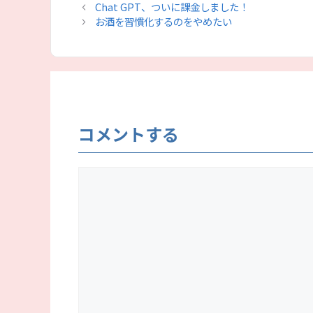
テ
Chat GPT、ついに課金しました！
ゴ
お酒を習慣化するのをやめたい
リ
ー
コメントする
コ
メ
ン
ト