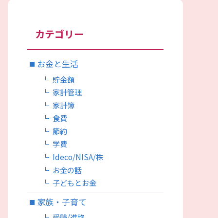
カテゴリー
お金と生活
貯金額
家計管理
家計簿
食費
節約
学費
Ideco/NISA/株
お金の話
子どもとお金
家族・子育て
受験/進路