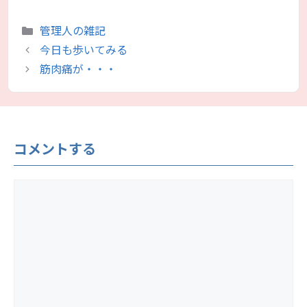
カ
管理人の雑記
テ
今日も歩いてみる
ゴ
筋肉痛が・・・
リ
ー
コメントする
コ
メ
ン
ト