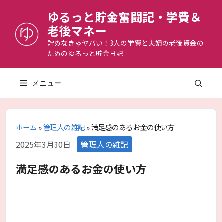
コ
ゆるっと貯金奮闘記・学費＆
ン
老後マネー
テ
ン
貯めなきゃヤバい！3人の学費と夫婦の老後資金の
ためのゆるっと貯金日記
ツ
へ
ス
メニュー
キ
ッ
プ
ホーム
»
管理人の雑記
»
満足感のあるお金の使い方
カ
2025年3月30日
管理人の雑記
テ
ゴ
満足感のあるお金の使い方
リ
ー