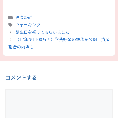
カ
健康の話
テ
タ
ウォーキング
ゴ
グ
誕生日を祝ってもらいました
リ
【17年で1100万！】学費貯金の推移を公開｜資産
ー
割合の内訳も
コメントする
コ
メ
ン
ト