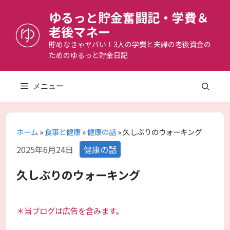
コ
ゆるっと貯金奮闘記・学費＆
ン
老後マネー
テ
ン
貯めなきゃヤバい！3人の学費と夫婦の老後資金の
ためのゆるっと貯金日記
ツ
へ
ス
メニュー
キ
ッ
プ
ホーム
»
食事と健康
»
健康の話
»
久しぶりのウォーキング
カ
2025年6月24日
健康の話
テ
ゴ
久しぶりのウォーキング
リ
ー
＊当ブログは広告を含みます。