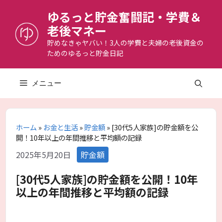
コ
ゆるっと貯金奮闘記・学費＆
ン
老後マネー
テ
ン
貯めなきゃヤバい！3人の学費と夫婦の老後資金の
ためのゆるっと貯金日記
ツ
へ
ス
メニュー
キ
ッ
プ
ホーム
»
お金と生活
»
貯金額
»
[30代5人家族]の貯金額を公
開！10年以上の年間推移と平均額の記録
カ
2025年5月20日
貯金額
テ
ゴ
[30代5人家族]の貯金額を公開！10年
リ
以上の年間推移と平均額の記録
ー