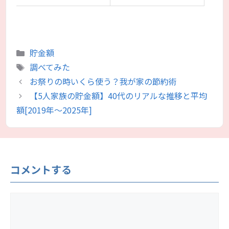
カ
貯金額
テ
タ
調べてみた
ゴ
グ
お祭りの時いくら使う？我が家の節約術
リ
【5人家族の貯金額】40代のリアルな推移と平均
ー
額[2019年〜2025年]
コメントする
コ
メ
ン