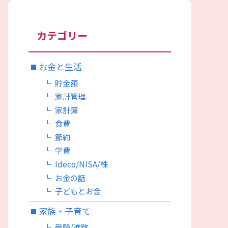
カテゴリー
お金と生活
貯金額
家計管理
家計簿
食費
節約
学費
Ideco/NISA/株
お金の話
子どもとお金
家族・子育て
受験/進路