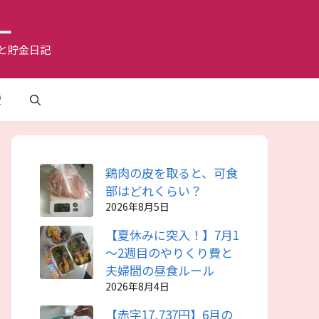
ー
と貯金日記
費
鶏肉の皮を取ると、可食
部はどれくらい？
2026年8月5日
【夏休みに突入！】7月1
～2週目のやりくり費と
夫婦間の昼食ルール
2026年8月4日
【赤字17,737円】6月の