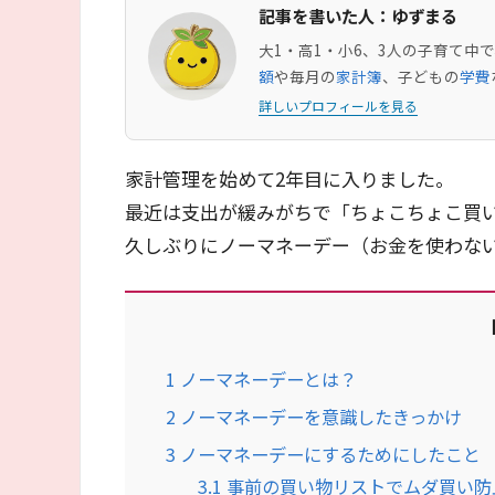
記事を書いた人：ゆずまる
大1・高1・小6、3人の子育て
額
や毎月の
家計簿
、子どもの
学費
詳しいプロフィールを見る
家計管理を始めて2年目に入りました。
最近は支出が緩みがちで「ちょこちょこ買
久しぶりにノーマネーデー（お金を使わな
1
ノーマネーデーとは？
2
ノーマネーデーを意識したきっかけ
3
ノーマネーデーにするためにしたこと
3.1
事前の買い物リストでムダ買い防