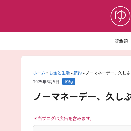
コ
ン
テ
ン
ツ
へ
貯金額
ス
キ
ッ
プ
ホーム
»
お金と生活
»
節約
»
ノーマネーデー、久しぶ
カ
2025年6月5日
節約
テ
ノーマネーデー、久しぶ
ゴ
リ
ー
＊当ブログは広告を含みます。