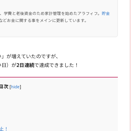
中で、学費と老後資金のため家計管理を始めたアラフィフ。
貯金
などお金に関する事をメインに更新しています。
い」が増えていたのですが、
い日）が
2日連続
で達成できました！
目次
[
hide
]
止！