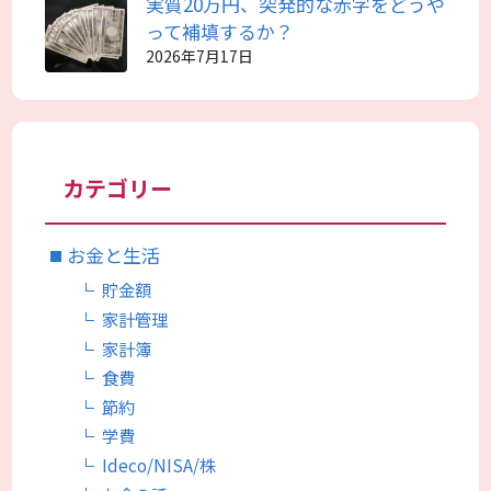
実質20万円、突発的な赤字をどうや
って補填するか？
2026年7月17日
カテゴリー
お金と生活
貯金額
家計管理
家計簿
食費
節約
学費
Ideco/NISA/株