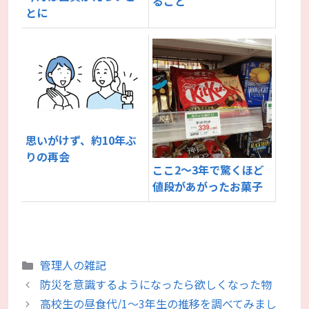
ること
とに
思いがけず、約10年ぶ
りの再会
ここ2～3年で驚くほど
値段があがったお菓子
カ
管理人の雑記
テ
防災を意識するようになったら欲しくなった物
ゴ
高校生の昼食代/1～3年生の推移を調べてみまし