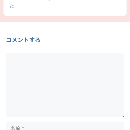
リ
た
ー
コメントする
コ
メ
ン
ト
名