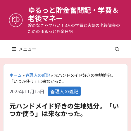
コ
ゆるっと貯金奮闘記・学費＆
ン
老後マネー
テ
ン
貯めなきゃヤバい！3人の学費と夫婦の老後資金の
ためのゆるっと貯金日記
ツ
へ
ス
メニュー
キ
ッ
プ
ホーム
»
管理人の雑記
»
元ハンドメイド好きの生地処分。
「いつか使う」は来なかった。
カ
2025年11月15日
管理人の雑記
テ
ゴ
元ハンドメイド好きの生地処分。「い
リ
つか使う」は来なかった。
ー