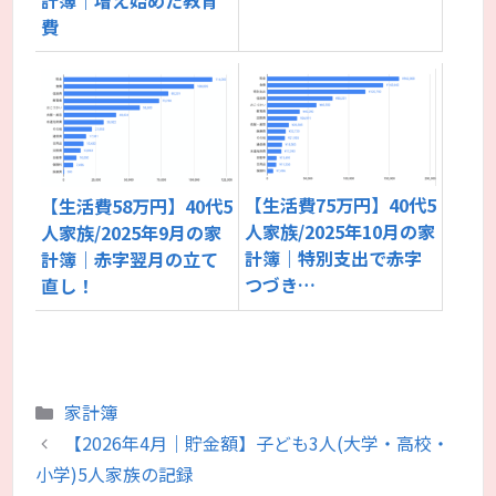
計簿｜増え始めた教育
費
【生活費75万円】40代5
【生活費58万円】40代5
人家族/2025年10月の家
人家族/2025年9月の家
計簿｜特別支出で赤字
計簿｜赤字翌月の立て
つづき…
直し！
カ
家計簿
テ
【2026年4月｜貯金額】子ども3人(大学・高校・
ゴ
小学)5人家族の記録
リ