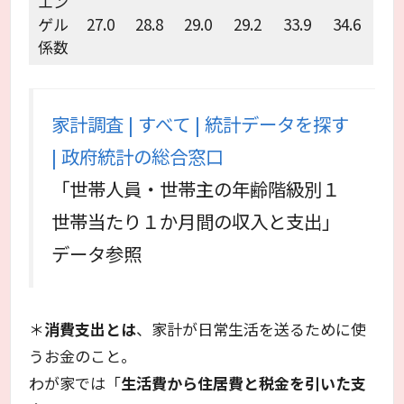
エン
ゲル
27.0
28.8
29.0
29.2
33.9
34.6
係数
家計調査 | すべて | 統計データを探す
| 政府統計の総合窓口
「世帯人員・世帯主の年齢階級別１
世帯当たり１か月間の収入と支出」
データ参照
＊
消費支出とは
、家計が日常生活を送るために使
うお金のこと。
わが家では「
生活費から住居費と税金を引いた支