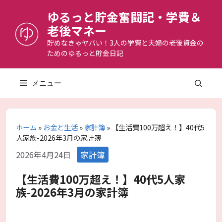
コ
ゆるっと貯金奮闘記・学費＆
ン
老後マネー
テ
ン
貯めなきゃヤバい！3人の学費と夫婦の老後資金の
ためのゆるっと貯金日記
ツ
へ
ス
メニュー
キ
ッ
プ
ホーム
»
お金と生活
»
家計簿
»
【生活費100万超え！】40代5
人家族-2026年3月の家計簿
カ
2026年4月24日
家計簿
テ
ゴ
【生活費100万超え！】40代5人家
リ
族-2026年3月の家計簿
ー