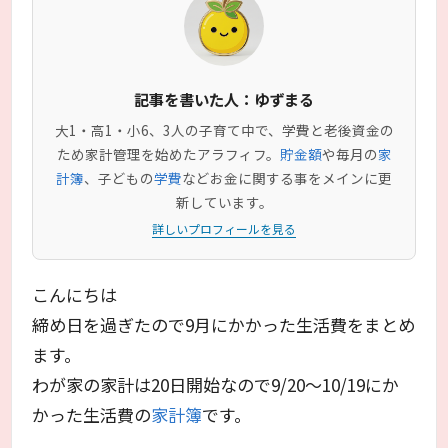
記事を書いた人：ゆずまる
大1・高1・小6、3人の子育て中で、学費と老後資金の
ため家計管理を始めたアラフィフ。
貯金額
や毎月の
家
計簿
、子どもの
学費
などお金に関する事をメインに更
新しています。
詳しいプロフィールを見る
こんにちは
締め日を過ぎたので9月にかかった生活費をまとめ
ます。
わが家の家計は20日開始なので9/20～10/19にか
かった生活費の
家計簿
です。