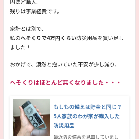
円ほど購入。
残りは事業経費です。
家計とは別で、
私の
へそくりで4万円くらい
防災用品を買い足し
ました！
おかげで、漠然と抱いていた不安が少し減り、
へそくりはほとんど無くなりました・・・
もしもの備えは貯金と同じ？
5人家族のわが家が購入した
防災用品
最近防災備蓄を見直していまし