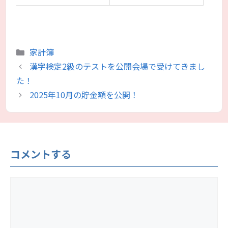
カ
家計簿
テ
漢字検定2級のテストを公開会場で受けてきまし
ゴ
た！
リ
2025年10月の貯金額を公開！
ー
コメントする
コ
メ
ン
ト