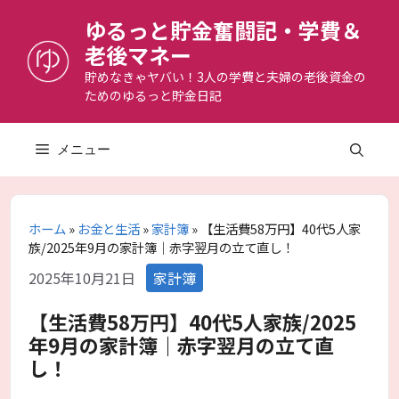
コ
ゆるっと貯金奮闘記・学費＆
ン
老後マネー
テ
ン
貯めなきゃヤバい！3人の学費と夫婦の老後資金の
ためのゆるっと貯金日記
ツ
へ
ス
メニュー
キ
ッ
プ
ホーム
»
お金と生活
»
家計簿
»
【生活費58万円】40代5人家
族/2025年9月の家計簿｜赤字翌月の立て直し！
カ
2025年10月21日
家計簿
テ
ゴ
【生活費58万円】40代5人家族/2025
リ
年9月の家計簿｜赤字翌月の立て直
ー
し！