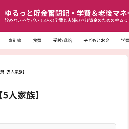
ゆるっと貯金奮闘記・学費＆老後マネ
貯めなきゃヤバい！3人の学費と夫婦の老後資金のためのゆるっ
家計簿
食費
受験/進路
子どもとお金
学
り費【5人家族】
【5人家族】