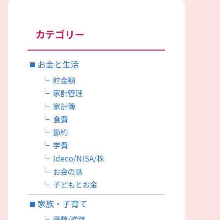
カテゴリー
お金と生活
貯金額
家計管理
家計簿
食費
節約
学費
Ideco/NISA/株
お金の話
子どもとお金
家族・子育て
受験/進路