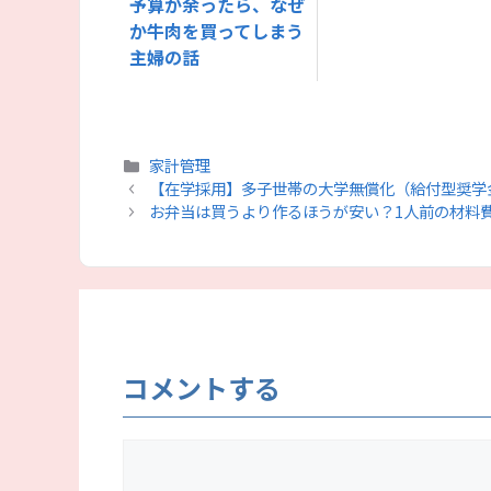
予算が余ったら、なぜ
か牛肉を買ってしまう
主婦の話
カ
家計管理
テ
【在学採用】多子世帯の大学無償化（給付型奨学
ゴ
お弁当は買うより作るほうが安い？1人前の材料
リ
ー
コメントする
コ
メ