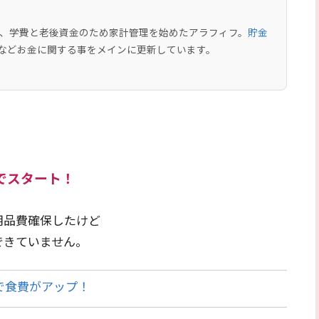
中で、学費と老後資金のため家計管理を始めたアラフィフ。
貯金
などお金に関する事をメインに更新しています。
でスタート！
用品費確保したけど
できていません。
で食費がアップ！