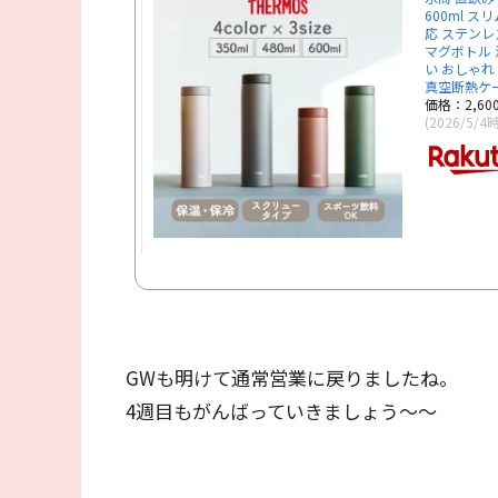
600ml 
応 ステンレ
マグボトル
い おしゃれ 
真空断熱ケー
価格：2,6
(2026/5/4
GWも明けて通常営業に戻りましたね。
4週目もがんばっていきましょう～～