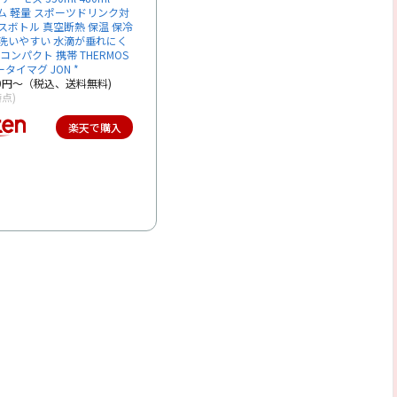
スリム 軽量 スポーツドリンク対
スボトル 真空断熱 保温 保冷
 洗いやすい 水滴が垂れにく
コンパクト 携帯 THERMOS
タイマグ JON *
00円～（税込、送料無料)
時点)
楽天で購入