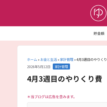
コ
ン
テ
ン
ツ
へ
貯金額
ス
キ
ッ
プ
ホーム
»
お金と生活
»
家計管理
»
4月3週目のやりく
カ
2026年5月12日
家計管理
テ
4月3週目のやりくり費
ゴ
リ
ー
＊当ブログは広告を含みます。