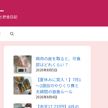
ー
と貯金日記
費
鶏肉の皮を取ると、可食
部はどれくらい？
2026年8月5日
【夏休みに突入！】7月1
～2週目のやりくり費と
夫婦間の昼食ルール
2026年8月4日
【赤字17,737円】6月の