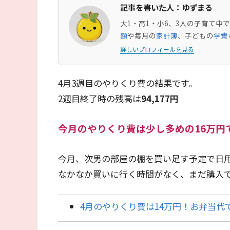
記事を書いた人：ゆずまる
大1・高1・小6、3人の子育て
額
や毎月の
家計簿
、子どもの
学費
詳しいプロフィールを見る
4月3週目のやりくり費の結果です。
2週目終了時の残高は
94,177
円
今月のやりくり費は少し多めの16万円
今月、次男の部屋の棚を買い足す予定で日
なかなか買いに行く時間がなく、まだ購入
4月のやりくり費は14万円！お弁当代