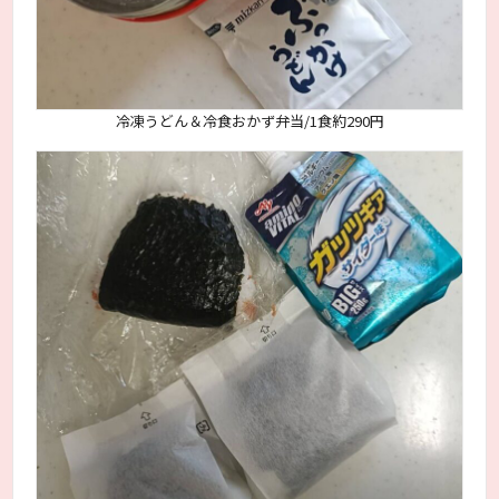
冷凍うどん＆冷食おかず弁当/1食約290円