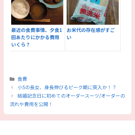
最近の食費事情、夕食1
お米代の存在感がすご
回あたりにかかる費用
い
いくら？
カ
食費
テ
小5の長女、身長伸びるピーク期に突入か！？
ゴ
結婚記念日に初めてのオーダースーツ/オーダーの
リ
流れや費用を公開！
ー