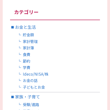
カテゴリー
お金と生活
貯金額
家計管理
家計簿
食費
節約
学費
Ideco/NISA/株
お金の話
子どもとお金
家族・子育て
受験/進路