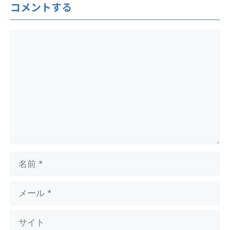
コメントする
コ
メ
ン
ト
名
前
メ
ー
ル
サ
イ