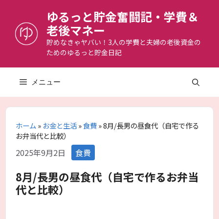
コ
ゆるっと貯金奮闘記・学費＆
ン
老後マネー
テ
ン
貯めなきゃヤバい！3人の学費と夫婦の老後資金の
ためのゆるっと貯金日記
ツ
へ
ス
メニュー
キ
ッ
プ
ホーム
»
お金と生活
»
食費
»
8月/長男の昼食代（自宅で作る
お弁当代と比較）
カ
2025年9月2日
食費
テ
ゴ
8月/長男の昼食代（自宅で作るお弁当
リ
代と比較）
ー