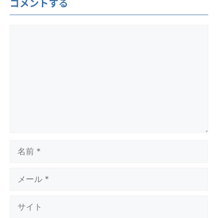
コメントする
コ
メ
ン
ト
名
前
メ
ー
ル
サ
イ