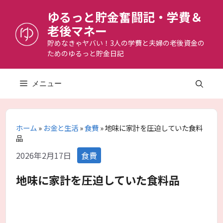
コ
ゆるっと貯金奮闘記・学費＆
ン
老後マネー
テ
ン
貯めなきゃヤバい！3人の学費と夫婦の老後資金の
ためのゆるっと貯金日記
ツ
へ
ス
メニュー
キ
ッ
プ
ホーム
»
お金と生活
»
食費
»
地味に家計を圧迫していた食料
品
カ
2026年2月17日
食費
テ
ゴ
地味に家計を圧迫していた食料品
リ
ー