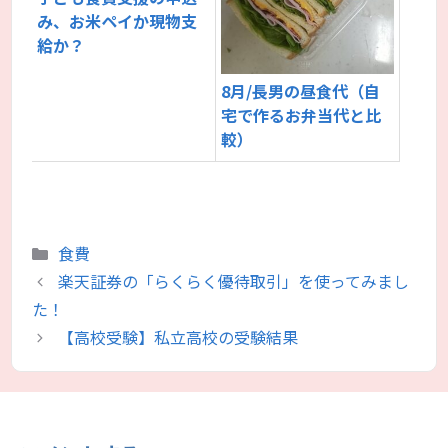
み、お米ペイか現物支
給か？
8月/長男の昼食代（自
宅で作るお弁当代と比
較）
カ
食費
テ
楽天証券の「らくらく優待取引」を使ってみまし
ゴ
た！
リ
【高校受験】私立高校の受験結果
ー