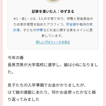
記事を書いた人：ゆずまる
大1・高1・小6、3人の子育て中で、学費と老後資金の
ため家計管理を始めたアラフィフ。
貯金額
や毎月の
家
計簿
、子どもの
学費
などお金に関する事をメインに更
新しています。
詳しいプロフィールを見る
今年の春
長男次男が大学高校に進学し、娘は小6になりまし
た。
息子たちの入学準備でお金かかりましたが、
はて娘の進級にあたり、何かお金使ったかなと振
り返ってみました