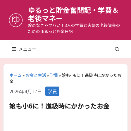
コ
ゆるっと貯金奮闘記・学費＆
ン
老後マネー
テ
ン
貯めなきゃヤバい！3人の学費と夫婦の老後資金の
ためのゆるっと貯金日記
ツ
へ
ス
メニュー
キ
ッ
プ
ホーム
»
お金と生活
»
学費
»
娘も小6に！進級時にかかったお
金
カ
2026年4月17日
学費
テ
ゴ
娘も小6に！進級時にかかったお金
リ
ー