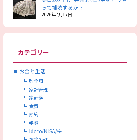
って補填するか？
2026年7月17日
カテゴリー
お金と生活
貯金額
家計管理
家計簿
食費
節約
学費
Ideco/NISA/株
お金の話