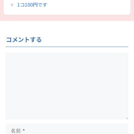
1コ100円です
コメントする
コ
メ
ン
ト
名