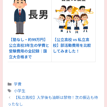
【塾なし・約99万円】
【公立高校 vs 私立高
公立高校3年生の学費と
校】部活動費用を比較
受験費用の全記録｜国
してみました！
立大合格まで
カ
学費
テ
タ
小学生
ゴ
グ
【私立高校】入学後も油断は禁物！次の振込も待
リ
ったなし
ー