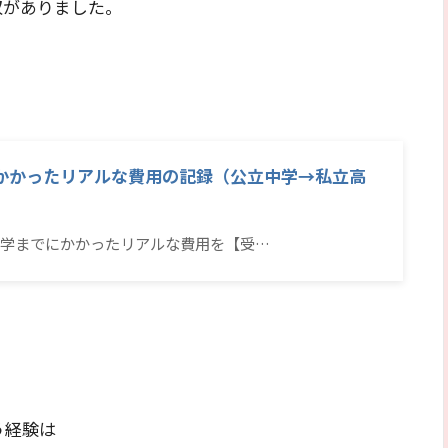
収がありました。
かかったリアルな費用の記録（公立中学→私立高
学までにかかったリアルな費用を【受…
う経験は