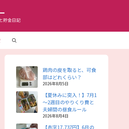
ー
と貯金日記
費
鶏肉の皮を取ると、可食
部はどれくらい？
2026年8月5日
【夏休みに突入！】7月1
～2週目のやりくり費と
夫婦間の昼食ルール
2026年8月4日
【赤字17,737円】6月の