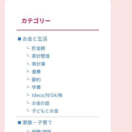
カテゴリー
お金と生活
貯金額
家計管理
家計簿
食費
節約
学費
Ideco/NISA/株
お金の話
子どもとお金
家族・子育て
受験/進路