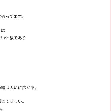
に残ってます。
」は
ない体験であり
の幅は大いに広がる。
感じてほしい。
い。