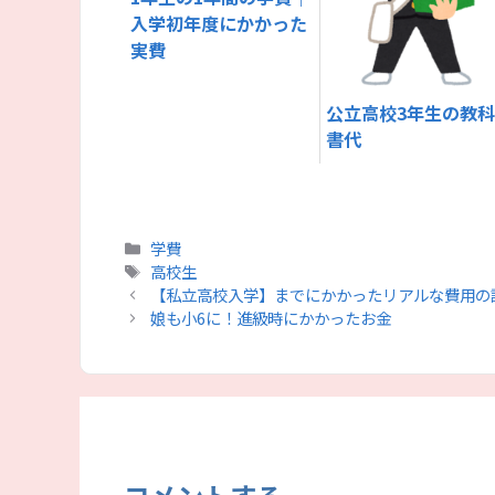
入学初年度にかかった
実費
公立高校3年生の教
書代
カ
学費
テ
タ
高校生
ゴ
グ
【私立高校入学】までにかかったリアルな費用の
リ
娘も小6に！進級時にかかったお金
ー