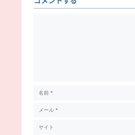
コメントする
コ
メ
ン
ト
名
前
メ
ー
ル
サ
イ