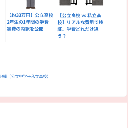
【約33万円】公立高校
【公立高校 vs 私立高
2年生の1年間の学費｜
校】リアルな費用で検
実費の内訳を公開
証、学費どれだけ違
科
う？
記録（公立中学→私立高校）