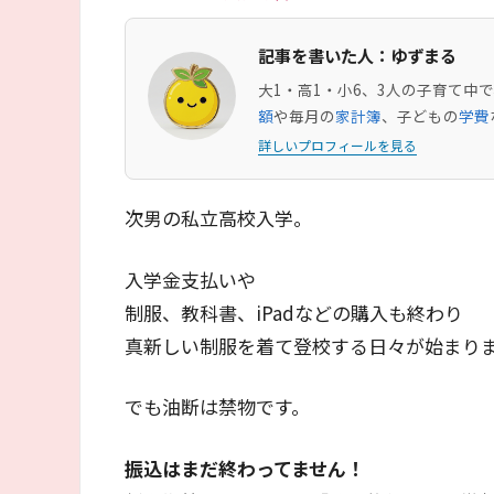
記事を書いた人：ゆずまる
大1・高1・小6、3人の子育て
額
や毎月の
家計簿
、子どもの
学費
詳しいプロフィールを見る
次男の私立高校入学。
入学金支払いや
制服、教科書、iPadなどの購入も終わり
真新しい制服を着て登校する日々が始まり
でも油断は禁物です。
振込はまだ終わってません！