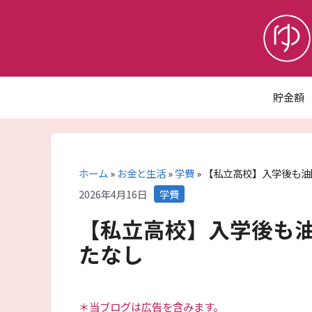
コ
ン
テ
ン
ツ
へ
貯金額
ス
キ
ッ
プ
ホーム
»
お金と生活
»
学費
»
【私立高校】入学後も油
カ
2026年4月16日
学費
テ
【私立高校】入学後も
ゴ
リ
たなし
ー
＊当ブログは広告を含みます。