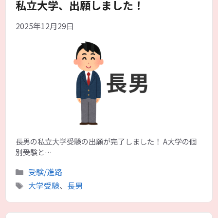
私立大学、出願しました！
2025年12月29日
長男の私立大学受験の出願が完了しました！ A大学の個
別受験と…
カ
受験/進路
テ
タ
大学受験
、
長男
ゴ
グ
リ
ー