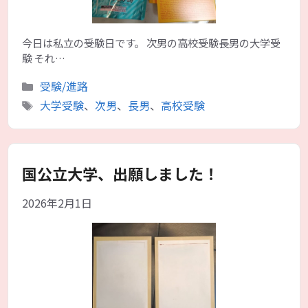
今日は私立の受験日です。 次男の高校受験長男の大学受
験 それ…
カ
受験/進路
テ
タ
大学受験
、
次男
、
長男
、
高校受験
ゴ
グ
リ
ー
国公立大学、出願しました！
2026年2月1日