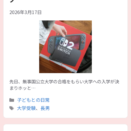
2026年3月17日
先日、無事国公立大学の合格をもらい大学への入学が決
まりホッと…
カ
子どもとの日常
テ
タ
大学受験
、
長男
ゴ
グ
リ
ー