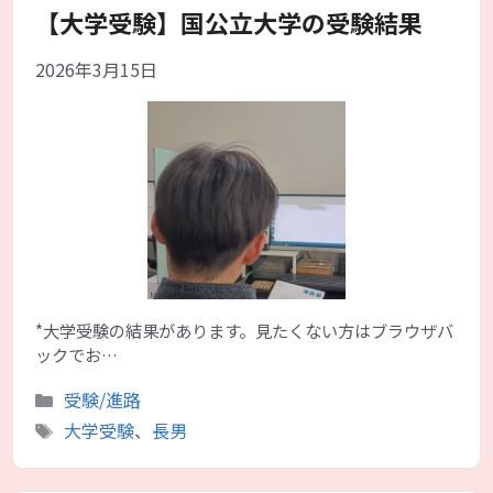
【大学受験】国公立大学の受験結果
2026年3月15日
*大学受験の結果があります。見たくない方はブラウザバ
ックでお…
カ
受験/進路
テ
タ
大学受験
、
長男
ゴ
グ
リ