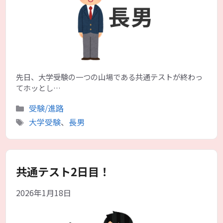
先日、大学受験の一つの山場である共通テストが終わっ
てホッとし…
カ
受験/進路
テ
タ
大学受験
、
長男
ゴ
グ
リ
ー
共通テスト2日目！
2026年1月18日