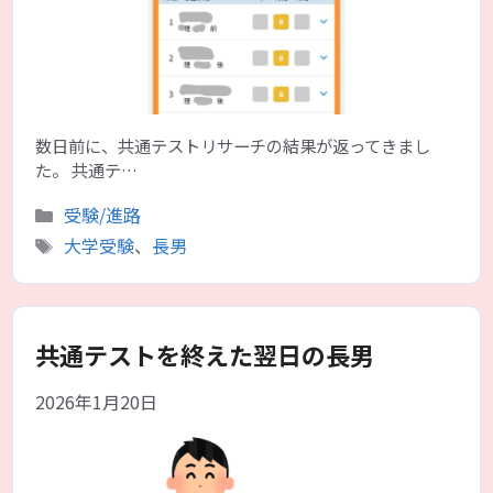
数日前に、共通テストリサーチの結果が返ってきまし
た。 共通テ…
カ
受験/進路
テ
タ
大学受験
、
長男
ゴ
グ
リ
ー
共通テストを終えた翌日の長男
2026年1月20日