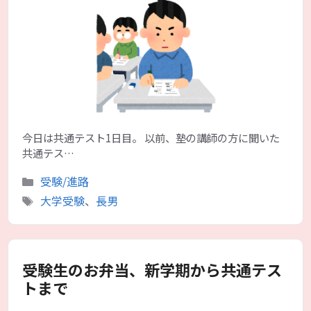
今日は共通テスト1日目。 以前、塾の講師の方に聞いた
共通テス…
カ
受験/進路
テ
タ
大学受験
、
長男
ゴ
グ
リ
ー
受験生のお弁当、新学期から共通テス
トまで