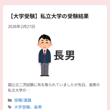
リ
ー
【大学受験】私立大学の受験結果
2026年2月27日
国公立二次試験に気を取られていましたが先日、長男の
私立大学の…
カ
受験/進路
テ
タ
大学受験
、
長男