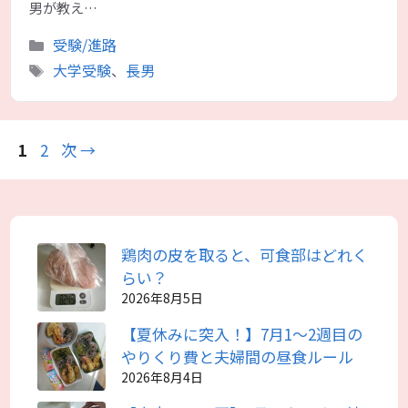
男が教え…
カ
受験/進路
テ
タ
大学受験
、
長男
ゴ
グ
リ
ー
ペ
ペ
1
2
次
→
ー
ー
ジ
ジ
鶏肉の皮を取ると、可食部はどれく
らい？
2026年8月5日
【夏休みに突入！】7月1～2週目の
やりくり費と夫婦間の昼食ルール
2026年8月4日