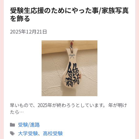
受験生応援のためにやった事/家族写真
を飾る
2025年12月21日
早いもので、2025年が終わろうとしています。 年が明け
たら…
カ
受験/進路
テ
タ
大学受験
、
高校受験
ゴ