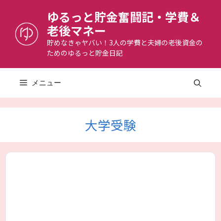
コ
ゆるっと貯金奮闘記・学費＆
ン
老後マネー
テ
ン
貯めなきゃヤバい！3人の学費と夫婦の老後資金の
ためのゆるっと貯金日記
ツ
へ
ス
メニュー
キ
ッ
プ
大学受験