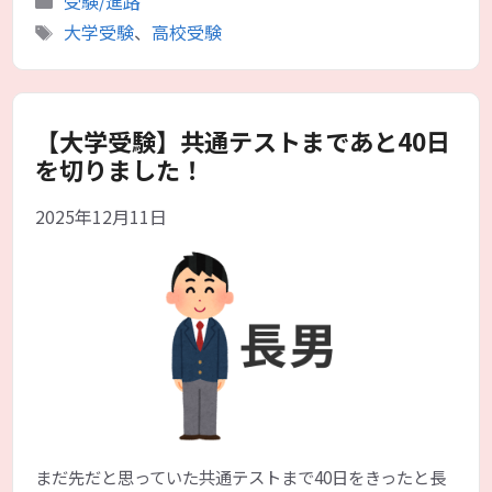
受験/進路
テ
タ
大学受験
、
高校受験
ゴ
グ
リ
ー
【大学受験】共通テストまであと40日
を切りました！
2025年12月11日
まだ先だと思っていた共通テストまで40日をきったと長