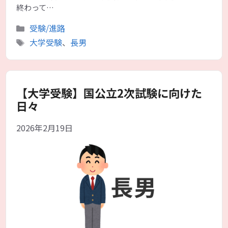
終わって…
カ
受験/進路
テ
タ
大学受験
、
長男
ゴ
グ
リ
ー
【大学受験】国公立2次試験に向けた
日々
2026年2月19日