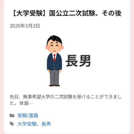
ー
【大学受験】国公立二次試験、その後
2026年3月2日
先日、無事希望大学の二次試験を受けることができまし
た。 体調…
カ
受験/進路
テ
タ
大学受験
、
長男
ゴ
グ