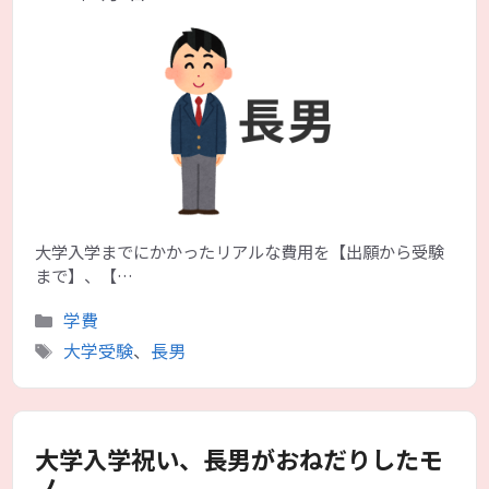
大学入学までにかかったリアルな費用を【出願から受験
まで】、【…
カ
学費
テ
タ
大学受験
、
長男
ゴ
グ
リ
ー
大学入学祝い、長男がおねだりしたモ
ノ