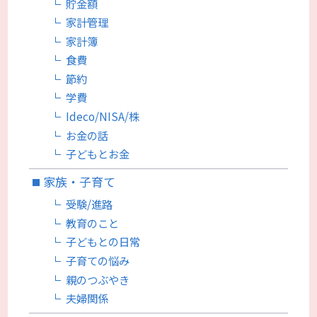
貯金額
家計管理
家計簿
食費
節約
学費
Ideco/NISA/株
お金の話
子どもとお金
家族・子育て
受験/進路
教育のこと
子どもとの日常
子育ての悩み
親のつぶやき
夫婦関係