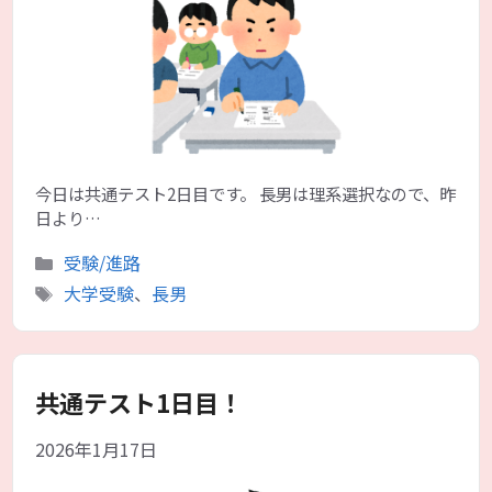
今日は共通テスト2日目です。 長男は理系選択なので、昨
日より…
カ
受験/進路
テ
タ
大学受験
、
長男
ゴ
グ
リ
ー
共通テスト1日目！
2026年1月17日