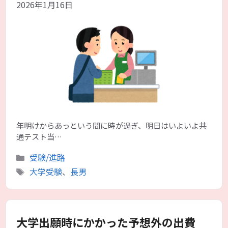
2026年1月16日
年明けからあっという間に時が過ぎ、明日はいよいよ共
通テスト当…
カ
受験/進路
テ
タ
大学受験
、
長男
ゴ
グ
リ
ー
大学出願時にかかった予想外の出費