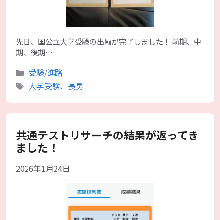
先日、国公立大学受験の出願が完了しました！ 前期、中
期、後期…
カ
受験/進路
テ
タ
大学受験
、
長男
ゴ
グ
リ
ー
共通テストリサーチの結果が返ってき
ました！
2026年1月24日