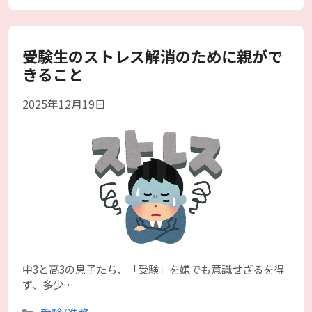
グ
リ
ー
受験生のストレス解消のために親がで
きること
2025年12月19日
中3と高3の息子たち、「受験」を嫌でも意識せざるを得
ず、多少…
カ