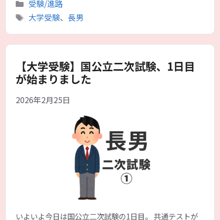
カ
受験/進路
テ
タ
大学受験
、
長男
ゴ
グ
リ
ー
【大学受験】国公立二次試験、1日目
が始まりました
2026年2月25日
いよいよ今日は国公立二次試験の1日目。 共通テストが