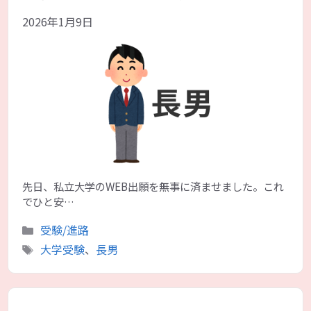
2026年1月9日
先日、私立大学のWEB出願を無事に済ませました。これ
でひと安…
カ
受験/進路
テ
タ
大学受験
、
長男
ゴ
グ
リ
ー