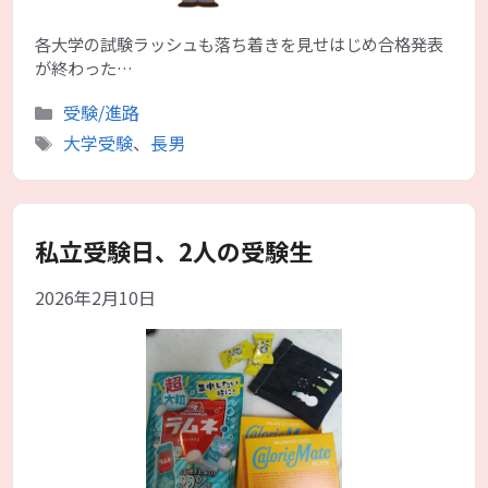
各大学の試験ラッシュも落ち着きを見せはじめ合格発表
が終わった…
カ
受験/進路
テ
タ
大学受験
、
長男
ゴ
グ
リ
ー
私立受験日、2人の受験生
2026年2月10日