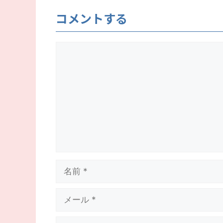
コメントする
コ
メ
ン
ト
名
前
メ
ー
ル
サ