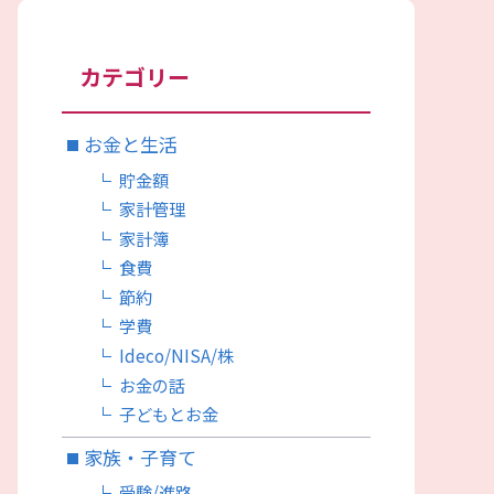
カテゴリー
お金と生活
貯金額
家計管理
家計簿
食費
節約
学費
Ideco/NISA/株
お金の話
子どもとお金
家族・子育て
受験/進路