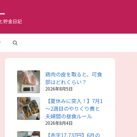
ー
と貯金日記
費
鶏肉の皮を取ると、可食
部はどれくらい？
2026年8月5日
【夏休みに突入！】7月1
～2週目のやりくり費と
夫婦間の昼食ルール
2026年8月4日
【赤字17,737円】6月の