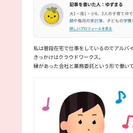
記事を書いた人：ゆずまる
大1・高1・小6、3人の子育て
額
や毎月の
家計簿
、子どもの
学費
詳しいプロフィールを見る
私は普段在宅で仕事をしているのでアルバ
きっかけはクラウドワークス。
縁があった会社と業務委託という形で働い