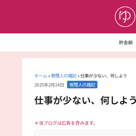
コ
ン
テ
ン
ツ
へ
貯金額
ス
キ
ッ
プ
ホーム
»
管理人の雑記
»
仕事が少ない、何しよう
カ
2025年2月14日
管理人の雑記
テ
仕事が少ない、何しよ
ゴ
リ
ー
＊当ブログは広告を含みます。