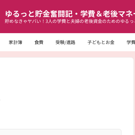
ゆるっと貯金奮闘記・学費＆老後マネ
貯めなきゃヤバい！3人の学費と夫婦の老後資金のためのゆるっ
家計簿
食費
受験/進路
子どもとお金
学
う