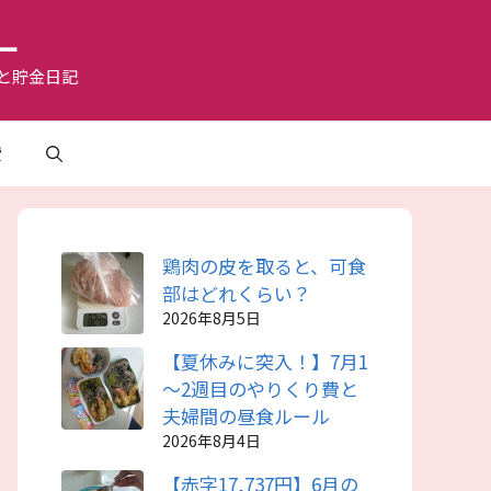
ー
と貯金日記
費
鶏肉の皮を取ると、可食
部はどれくらい？
2026年8月5日
【夏休みに突入！】7月1
～2週目のやりくり費と
夫婦間の昼食ルール
2026年8月4日
【赤字17,737円】6月の