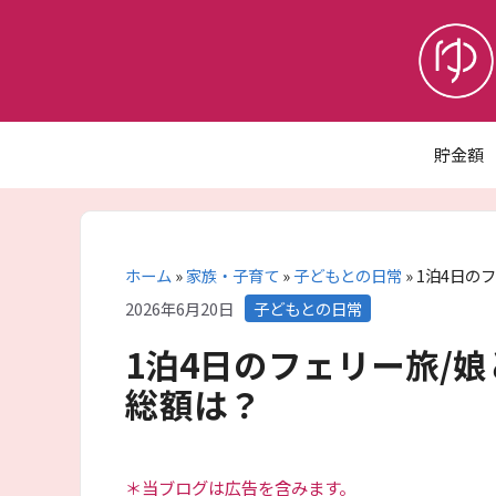
コ
ン
テ
ン
ツ
へ
貯金額
ス
キ
ッ
プ
ホーム
»
家族・子育て
»
子どもとの日常
»
1泊4日の
カ
2026年6月20日
子どもとの日常
テ
1泊4日のフェリー旅/
ゴ
リ
総額は？
ー
＊当ブログは広告を含みます。