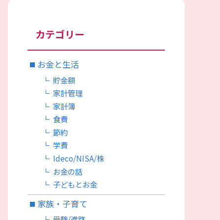
カテゴリー
お金と生活
貯金額
家計管理
家計簿
食費
節約
学費
Ideco/NISA/株
お金の話
子どもとお金
家族・子育て
受験/進路