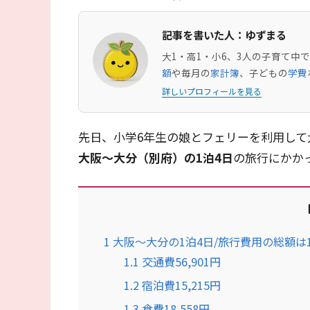
記事を書いた人：ゆずまる
大1・高1・小6、3人の子育て
額
や毎月の
家計簿
、子どもの
学費
詳しいプロフィールを見る
先日、小学6年生の娘とフェリーを利用して
大阪～大分（別府）の1泊4日
の旅行にかか
1
大阪～大分の1泊4日/旅行費用の総額は
1.1
交通費56,901円
1.2
宿泊費15,215円
1.3
食費18,558円