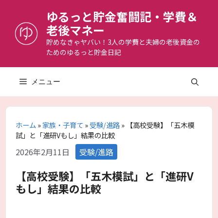
コ
ゆるっと貯金奮闘記・学費＆
ン
老後マネー
テ
ン
貯めなきゃヤバい！3人の学費と夫婦の老後資金の
ためのゆるっと貯金日記
ツ
へ
ス
メニュー
キ
ッ
プ
ホーム
»
家族・子育て
»
受験/進路
»
【高校受験】「五木模
試」と「進研Vもし」結果の比較
カ
2026年2月11日
受験/進路
テ
ゴ
【高校受験】「五木模試」と「進研V
リ
もし」結果の比較
ー