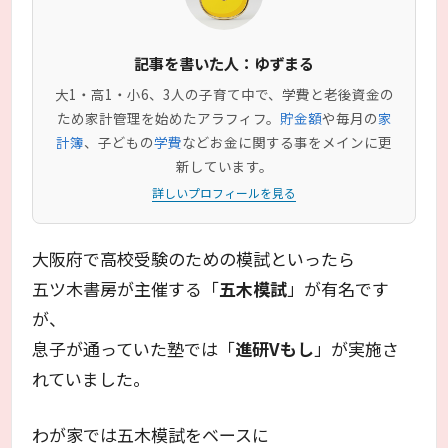
記事を書いた人：ゆずまる
大1・高1・小6、3人の子育て中で、学費と老後資金の
ため家計管理を始めたアラフィフ。
貯金額
や毎月の
家
計簿
、子どもの
学費
などお金に関する事をメインに更
新しています。
詳しいプロフィールを見る
大阪府で高校受験のための模試といったら
五ツ木書房が主催する「
五木模試
」が有名です
が、
息子が通っていた塾では「
進研Vもし
」が実施さ
れていました。
わが家では五木模試をベースに