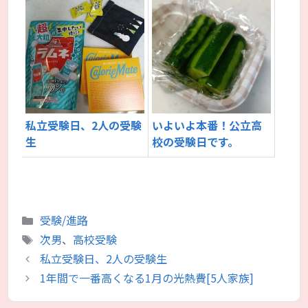
私立受験日、2人の受験
いよいよ本番！公立高
生
校の受験日です。
カ
受験/進路
テ
タ
次男
、
高校受験
ゴ
グ
私立受験日、2人の受験生
リ
1年間で一番高くなる1月の光熱費[5人家族]
ー