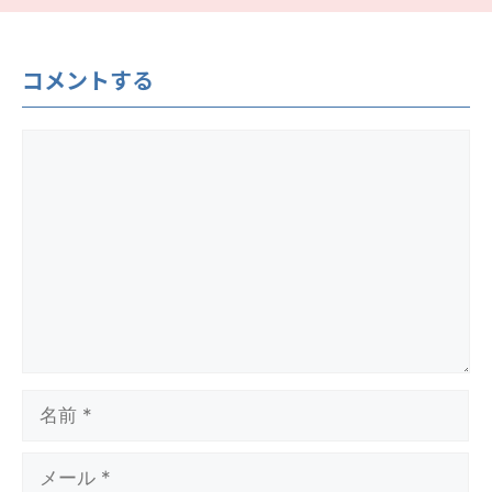
コメントする
コ
メ
ン
ト
名
前
メ