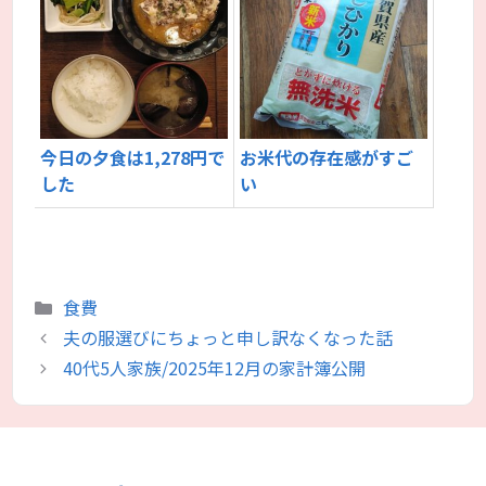
今日の夕食は1,278円で
お米代の存在感がすご
した
い
カ
食費
テ
夫の服選びにちょっと申し訳なくなった話
ゴ
40代5人家族/2025年12月の家計簿公開
リ
ー