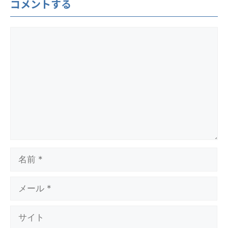
コメントする
コ
メ
ン
ト
名
前
メ
ー
ル
サ
イ