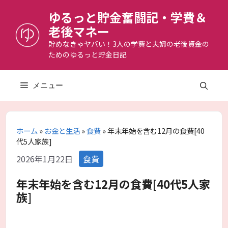
コ
ゆるっと貯金奮闘記・学費＆
ン
老後マネー
テ
ン
貯めなきゃヤバい！3人の学費と夫婦の老後資金の
ためのゆるっと貯金日記
ツ
へ
ス
メニュー
キ
ッ
プ
ホーム
»
お金と生活
»
食費
»
年末年始を含む12月の食費[40
代5人家族]
カ
2026年1月22日
食費
テ
ゴ
年末年始を含む12月の食費[40代5人家
リ
族]
ー