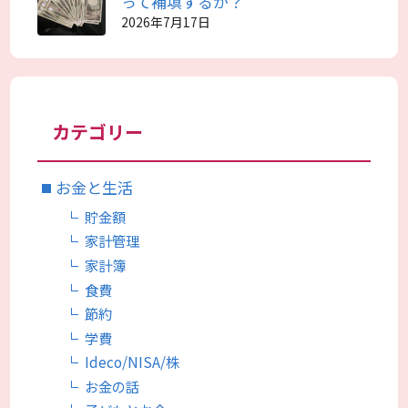
って補填するか？
2026年7月17日
カテゴリー
お金と生活
貯金額
家計管理
家計簿
食費
節約
学費
Ideco/NISA/株
お金の話