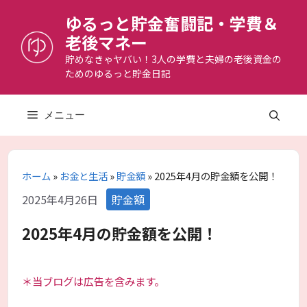
コ
ゆるっと貯金奮闘記・学費＆
ン
老後マネー
テ
ン
貯めなきゃヤバい！3人の学費と夫婦の老後資金の
ためのゆるっと貯金日記
ツ
へ
ス
メニュー
キ
ッ
プ
ホーム
»
お金と生活
»
貯金額
»
2025年4月の貯金額を公開！
カ
2025年4月26日
貯金額
テ
ゴ
2025年4月の貯金額を公開！
リ
ー
＊当ブログは広告を含みます。