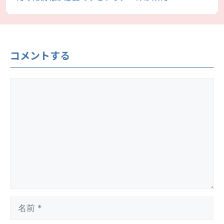
ー
コメントする
コ
メ
ン
ト
名
前