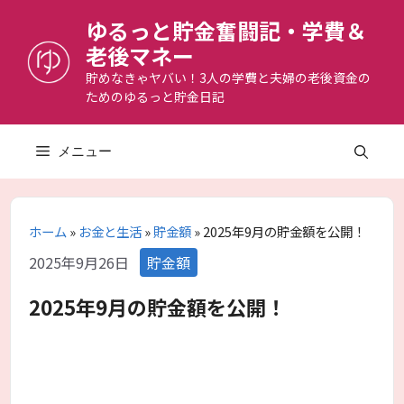
コ
ゆるっと貯金奮闘記・学費＆
ン
老後マネー
テ
ン
貯めなきゃヤバい！3人の学費と夫婦の老後資金の
ためのゆるっと貯金日記
ツ
へ
ス
メニュー
キ
ッ
プ
ホーム
»
お金と生活
»
貯金額
»
2025年9月の貯金額を公開！
カ
2025年9月26日
貯金額
テ
ゴ
2025年9月の貯金額を公開！
リ
ー