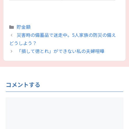
カ
貯金額
テ
災害時の備蓄品で迷走中。5人家族の防災の備え
ゴ
どうしよう？
リ
「損して徳とれ」ができない私の夫婦喧嘩
ー
コメントする
コ
メ
ン
ト