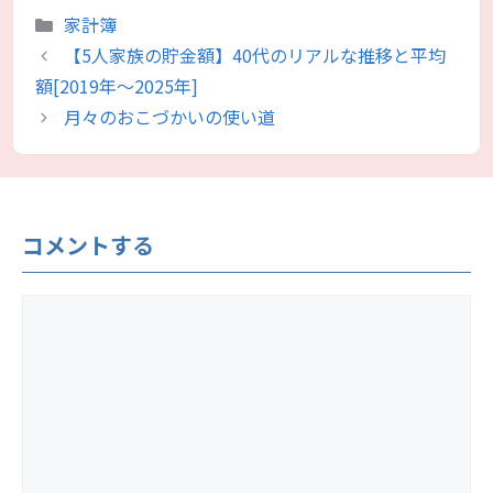
カ
家計簿
テ
【5人家族の貯金額】40代のリアルな推移と平均
ゴ
額[2019年〜2025年]
リ
月々のおこづかいの使い道
ー
コメントする
コ
メ
ン
ト