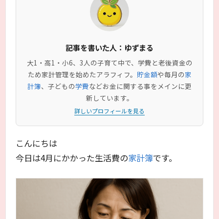
記事を書いた人：ゆずまる
大1・高1・小6、3人の子育て中で、学費と老後資金の
ため家計管理を始めたアラフィフ。
貯金額
や毎月の
家
計簿
、子どもの
学費
などお金に関する事をメインに更
新しています。
詳しいプロフィールを見る
こんにちは
今日は4月にかかった生活費の
家計簿
です。