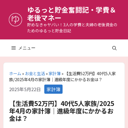
コ
ゆるっと貯金奮闘記・学費＆
ン
老後マネー
テ
ン
貯めなきゃヤバい！3人の学費と夫婦の老後資金の
ためのゆるっと貯金日記
ツ
へ
ス
メニュー
キ
ッ
プ
ホーム
»
お金と生活
»
家計簿
»
【生活費52万円】40代5人家
族/2025年4月の家計簿｜進級年度にかかるお金は？
カ
2025年5月22日
家計簿
テ
ゴ
【生活費52万円】40代5人家族/2025
リ
年4月の家計簿｜進級年度にかかるお
ー
金は？