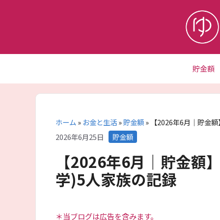
コ
ン
テ
ン
ツ
へ
貯金額
ス
キ
ッ
プ
ホーム
»
お金と生活
»
貯金額
»
【2026年6月｜貯金
カ
2026年6月25日
貯金額
テ
【2026年6月｜貯金額
ゴ
リ
学)5人家族の記録
ー
＊当ブログは広告を含みます。