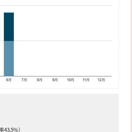
43.5％）