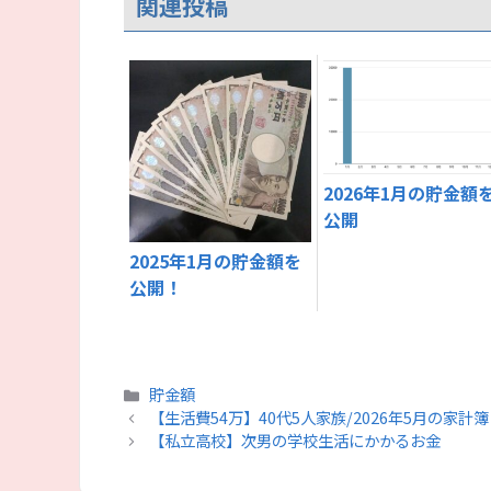
関連投稿
2026年1月の貯金額
公開
2025年1月の貯金額を
公開！
カ
貯金額
テ
【生活費54万】40代5人家族/2026年5月の家
ゴ
【私立高校】次男の学校生活にかかるお金
リ
ー