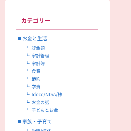
カテゴリー
お金と生活
貯金額
家計管理
家計簿
食費
節約
学費
Ideco/NISA/株
お金の話
子どもとお金
家族・子育て
受験/進路