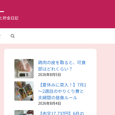
ー
と貯金日記
費
鶏肉の皮を取ると、可食
部はどれくらい？
2026年8月5日
【夏休みに突入！】7月1
～2週目のやりくり費と
夫婦間の昼食ルール
2026年8月4日
【赤字17,737円】6月の