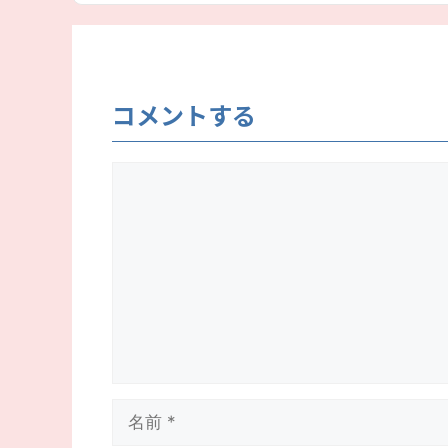
コメントする
コ
メ
ン
ト
名
前