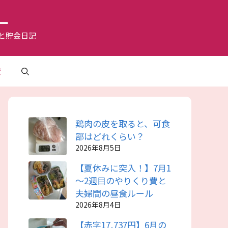
ー
と貯金日記
費
鶏肉の皮を取ると、可食
部はどれくらい？
2026年8月5日
【夏休みに突入！】7月1
～2週目のやりくり費と
夫婦間の昼食ルール
2026年8月4日
【赤字17,737円】6月の