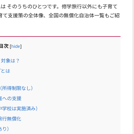
は そのうちのひとつです。修学旅行以外にも子育て
育て支援策の全体像、全国の無償化自治体一覧もご紹
目次
[
hide
]
？対象は？
プとは
（所得制限なし）
庭への支援
中学校は実施済み）
旅行無償化
あり）