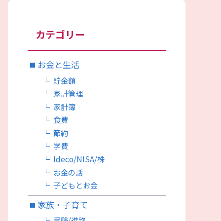
カテゴリー
お金と生活
貯金額
家計管理
家計簿
食費
節約
学費
Ideco/NISA/株
お金の話
子どもとお金
家族・子育て
受験/進路