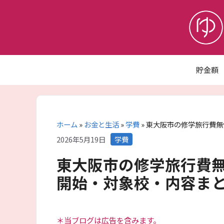
コ
ン
テ
ン
ツ
へ
貯金額
ス
キ
ッ
プ
ホーム
»
お金と生活
»
学費
»
東大阪市の修学旅行費無
カ
2026年5月19日
学費
テ
東大阪市の修学旅行費無
ゴ
リ
開始・対象校・内容ま
ー
＊当ブログは広告を含みます。