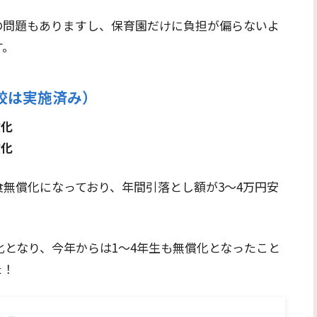
の問題もありますし、保育園だけに負担が偏らないよ
す。
校は実施済み）
償化
償化
無償化になっており、年間引落とし額が3～4万円安
化となり、今年からは1～4年生も無償化となったこと
た！