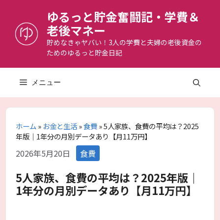
コ
ゆるっと貯金奮闘記・学費＆
ン
老後マネー
テ
ン
貯めなきゃヤバい！3人の学費と夫婦の老後資金の
ためのゆるっと貯金日記
ツ
へ
ス
メニュー
キ
ッ
プ
ホーム
»
お金と生活
»
食費
»
5人家族、食費の平均は？2025
年版｜1年分の月別データあり【月11万円】
カ
2026年5月20日
食費
テ
ゴ
5人家族、食費の平均は？2025年版｜
リ
1年分の月別データあり【月11万円】
ー