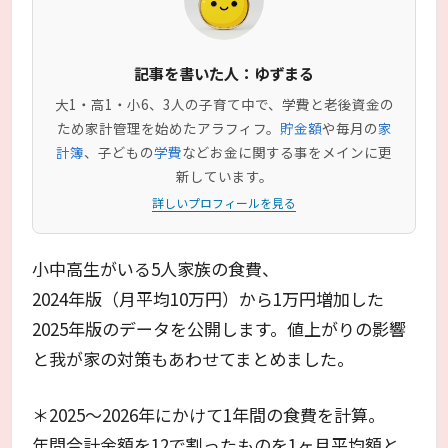
記事を書いた人：ゆずまる
大1・高1・小6、3人の子育て中で、学費と老後資金の
ため家計管理を始めたアラフィフ。
貯金額
や毎月の
家
計簿
、子どもの
学費
などお金に関する事をメインに更
新しています。
詳しいプロフィールを見る
小中高生がいる5人家族の食費、
2024年版（月平均10万円）から1万円増加した
2025年版のデータを公開します。値上がりの影響
と我が家の対策もあわせてまとめました。
＊2025～2026年にかけて1年間の食費を計算。
年間合計金額を12で割ったものを1ヶ月平均額と