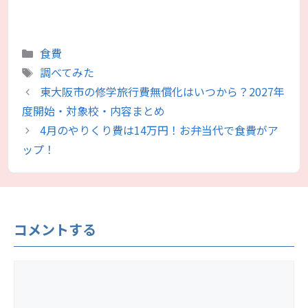
カ
食費
テ
タ
調べてみた
ゴ
グ
東大阪市の修学旅行費無償化はいつから？2027年
リ
度開始・対象校・内容まとめ
ー
4月のやりくり費は14万円！お弁当代で食費がア
ップ！
コメントする
コ
メ
ン