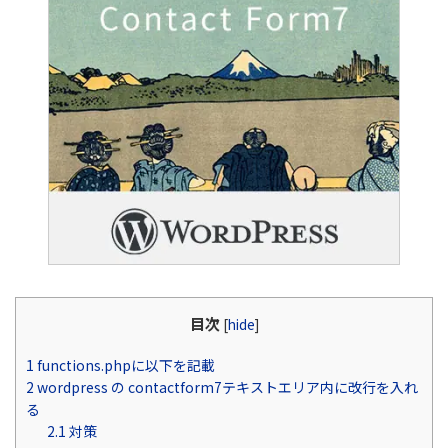
目次
[
hide
]
1
functions.phpに以下を記載
2
wordpress の contactform7テキストエリア内に改行を入れ
る
2.1
対策