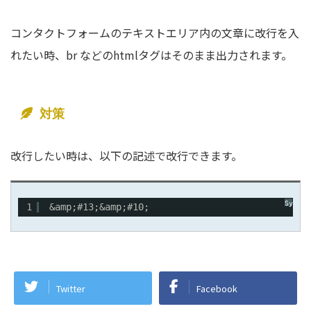
コンタクトフォームのテキストエリア内の文章に改行を入
れたい時、br などのhtmlタグはそのまま出力されます。
対策
改行したい時は、以下の記述で改行できます。
Synta
1
&amp;#13;&amp;#10;
Twitter
Facebook