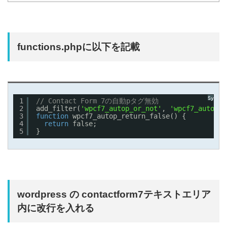
functions.phpに以下を記載
Synta
1
// Contact Form 7の自動pタグ無効
2
add_filter(
'wpcf7_autop_or_not'
, 
'wpcf7_autop_r
3
function
wpcf7_autop_return_false() {
4
return
false;
5
}
wordpress の contactform7テキストエリア
内に改行を入れる