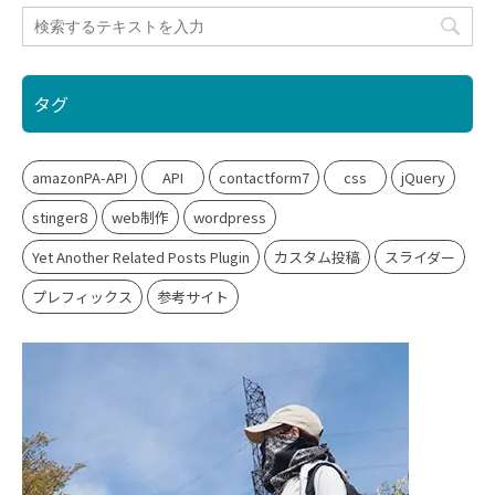
タグ
amazonPA-API
API
contactform7
css
jQuery
stinger8
web制作
wordpress
Yet Another Related Posts Plugin
カスタム投稿
スライダー
プレフィックス
参考サイト