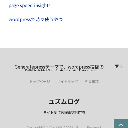
page speed insights
wordpressで時々使うやつ
▼
▲
Generatepressテーマで、wordpress投稿の
「投稿者情報」を表示したくない時
Yet Another Related Posts Plugin (YARPP)
カスタムテンプレートの使い方
トップページ
サイトマップ
免責事項
Table of Contents Plusの見出し、記事内の
内部リンクを拾ってしまい困った時の対応策
Contactform7の添付ファイルに関する覚書
き
ユズムログ
項目選択肢の値をフォームに渡
す/contactform7
wordpressプラグイン contactfotm7 不要な
サイト制作忘備録や制作物
タグを除去する
Copyright©ユズムログ,2026All Rights Reserved.