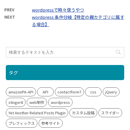
PREV
wordpressで時々使うやつ
NEXT
wordpress 条件分岐【特定の親カテゴリに属す
る場合】
タグ
amazonPA-API
API
contactform7
css
jQuery
stinger8
web制作
wordpress
Yet Another Related Posts Plugin
カスタム投稿
スライダー
プレフィックス
参考サイト