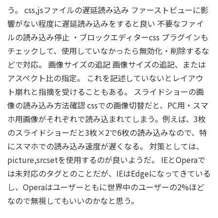
う。 css,jsファイルの遅延読み込み ファーストビューに影
響がない程度に遅延読み込みをすると良い 不要なファイ
ルの読み込み停止 ・ブロックエディターcss プラグインも
チェックして、使用していなかったら無効化・削除するな
どで対応。 画像サイズの追記 画像サイズの追記、または
アスペクト比の指定。 これを記述していないとレイアウ
ト崩れと指摘を受けることもある。 スライドショーの画
像の読み込み方法確認 cssでの画像切替だと、PC用・スマ
ホ用画像がそれぞれで読み込まれてしまう。例えば、3枚
のスライドショーだと3枚×2で6枚の読み込みなので、特
にスマホでの読み込み速度が遅くなる。 対策としては、
picture,srcsetを使用するのが良いようだ。 IEとOperaで
は未対応のタグとのことだが、IEはEdgeになってきている
し、Operaはユーザーともに世界中のユーザーの2%ほど
なので無視してもいいのかなと思う。