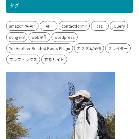
タグ
amazonPA-API
API
contactform7
css
jQuery
stinger8
web制作
wordpress
Yet Another Related Posts Plugin
カスタム投稿
スライダー
プレフィックス
参考サイト