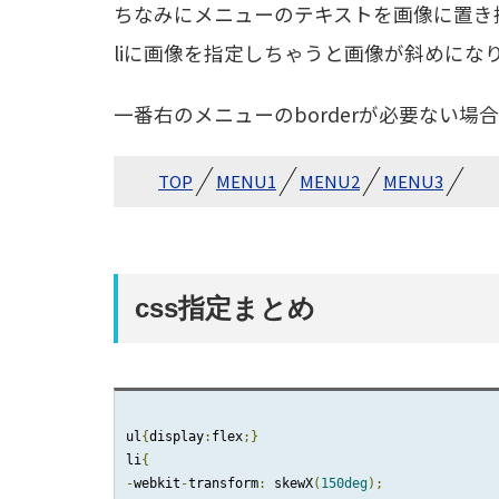
ちなみにメニューのテキストを画像に置き換
liに画像を指定しちゃうと画像が斜めにな
一番右のメニューのborderが必要ない場合はli:la
TOP
MENU1
MENU2
MENU3
css指定まとめ
ul
{
display
:
flex
;}
li
{
-
webkit
-
transform
:
 skewX
(
150deg
);