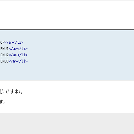
TOP
</a></li>
MENU1
</a></li>
MENU2
</a></li>
MENU3
</a></li>
じですね。
す。