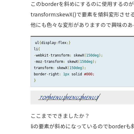
このborderを斜めにするのに使用するのがt
transform:skewX()で要素を傾斜変形
他にも色々な変形がありますので興味のあ
ul
{
display
:
flex
;}
li
{
-
webkit
-
transform
:
 skewX
(
150deg
);
-
moz
-
transform
:
 skewX
(
150deg
);
transform
:
 skewX
(
150deg
);
border
-
right
:
1px
 solid 
#000;
}
TOP
MENU1
MENU2
MENU3
ここまでできましたか？
liの要素が斜めになっているのでborderも