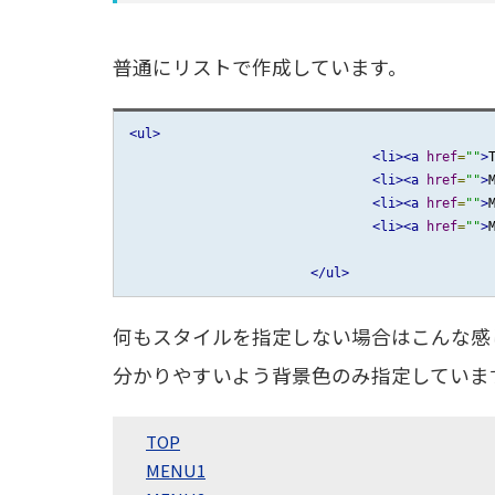
普通にリストで作成しています。
<ul>
<li><a
href
=
""
>
<li><a
href
=
""
>
<li><a
href
=
""
>
<li><a
href
=
""
>
</ul>
何もスタイルを指定しない場合はこんな感
分かりやすいよう背景色のみ指定していま
TOP
MENU1