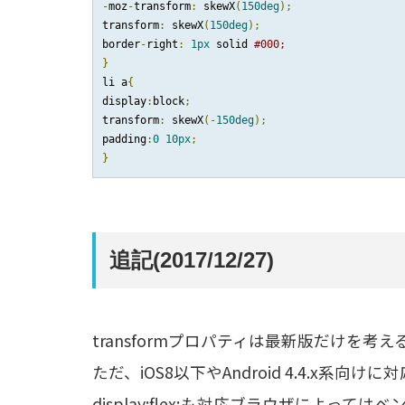
-
moz
-
transform
:
 skewX
(
150deg
);
transform
:
 skewX
(
150deg
);
border
-
right
:
1px
 solid 
#000;
}
li a
{
display
:
block
;
transform
:
 skewX
(-
150deg
);
padding
:
0
10px
;
}
追記(2017/12/27)
transformプロパティは最新版だけを
ただ、iOS8以下やAndroid 4.4.x系向けに
display:flex;も対応ブラウザによ