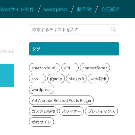
Webサイト制作
wordpress
制作物
自己紹介
タグ
年5月13日
amazonPA-API
API
contactform7
css
jQuery
stinger8
web制作
wordpress
Yet Another Related Posts Plugin
カスタム投稿
スライダー
プレフィックス
参考サイト