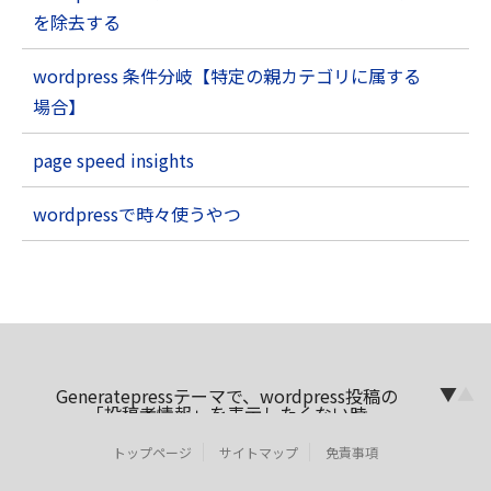
を除去する
wordpress 条件分岐【特定の親カテゴリに属する
場合】
page speed insights
wordpressで時々使うやつ
▼
▲
Generatepressテーマで、wordpress投稿の
「投稿者情報」を表示したくない時
Yet Another Related Posts Plugin (YARPP)
カスタムテンプレートの使い方
トップページ
サイトマップ
免責事項
Table of Contents Plusの見出し、記事内の
内部リンクを拾ってしまい困った時の対応策