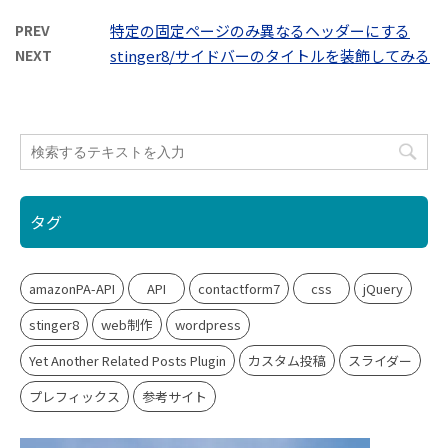
PREV
特定の固定ページのみ異なるヘッダーにする
NEXT
stinger8/サイドバーのタイトルを装飾してみる
タグ
amazonPA-API
API
contactform7
css
jQuery
stinger8
web制作
wordpress
Yet Another Related Posts Plugin
カスタム投稿
スライダー
プレフィックス
参考サイト