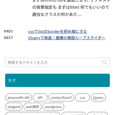
の背景指定も まずはhtml 何でもいいので
適当なクラスか何かあた ...
PREV
cssでlistのborderを斜め線にする
NEXT
jQueryで実装！画像の無限ループスライダー
タグ
amazonPA-API
API
contactform7
css
jQuery
stinger8
web制作
wordpress