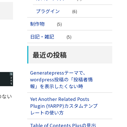
プラグイン
(6)
制作物
(5)
日記・雑記
(5)
最近の投稿
Generatepressテーマで、
S
y
wordpress投稿の「投稿者情
n
t
報」を表示したくない時
a
x
H
とのない
i
Yet Another Related Posts
g
h
Plugin (YARPP)カスタムテンプ
l
i
レートの使い方
g
h
t
e
Table of Contents Plusの見出
r