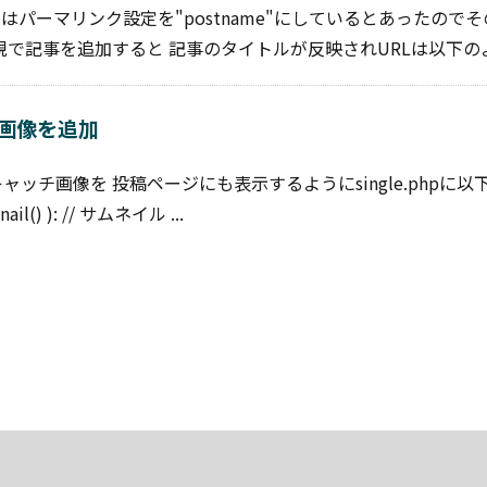
トにはパーマリンク設定を"postname"にしているとあったので
で記事を追加すると 記事のタイトルが反映されURLは以下のよ .
画像を追加
ッチ画像を 投稿ページにも表示するようにsingle.phpに以
ail() ): // サムネイル ...