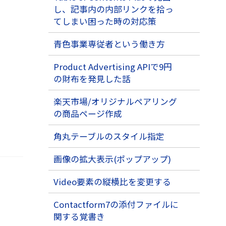
に
し、記事内の内部リンクを拾っ
つ
い
て
てしまい困った時の対応策
青色事業専従者という働き方
Product Advertising APIで9円
の財布を発見した話
楽天市場/オリジナルペアリング
の商品ページ作成
角丸テーブルのスタイル指定
画像の拡大表示(ポップアップ)
Video要素の縦横比を変更する
Contactform7の添付ファイルに
関する覚書き