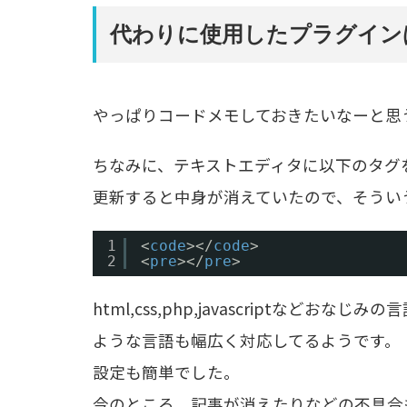
代わりに使用したプラグインは Synt
やっぱりコードメモしておきたいなーと思
ちなみに、テキストエディタに以下のタグ
更新すると中身が消えていたので、そうい
1
<
code
></
code
>
2
<
pre
></
pre
>
html,css,php,javascriptなどおなじ
ような言語も幅広く対応してるようです。
設定も簡単でした。
今のところ、記事が消えたりなどの不具合