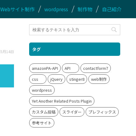
Webサイト制作
wordpress
制作物
自己紹介
タグ
年5月14日
amazonPA-API
API
contactform7
css
jQuery
stinger8
web制作
wordpress
Yet Another Related Posts Plugin
カスタム投稿
スライダー
プレフィックス
参考サイト