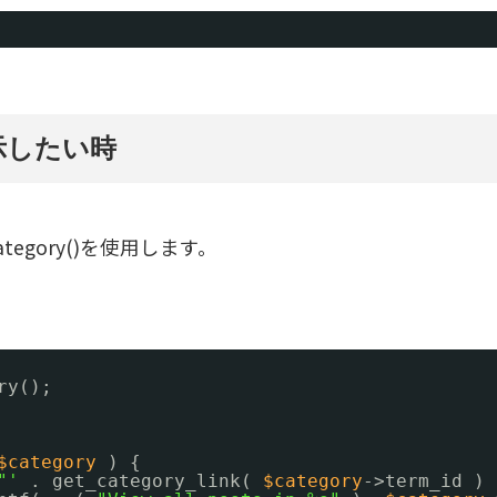
表示したい時
tegory()を使用します。
ry();
$category
) {
"'
. get_category_link( 
$category
->term_id ) 