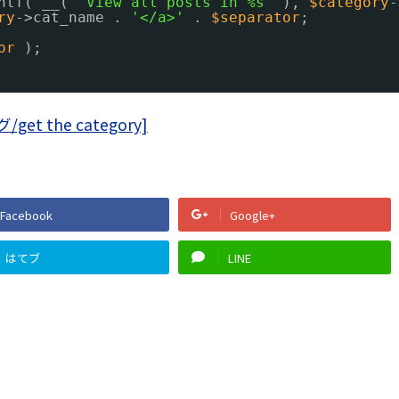
ntf( __( 
"View all posts in %s"
), 
$category
-
ry
->cat_name . 
'</a>'
. 
$separator
;
or
);
t the category]
Facebook
Google+
はてブ
LINE