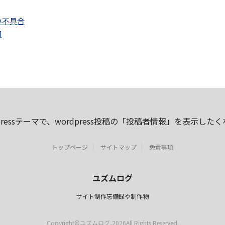
い不具合
]
tepressテーマで、wordpress投稿の「投稿者情報」を表示した
other Related Posts Plugin (YARPP)カスタムテンプレートの
トップページ
サイトマップ
免責事項
 Contents Plusの見出し、記事内の内部リンクを拾ってしまい困
Contactform7の添付ファイルに関する覚書き
ユズムログ
項目選択肢の値をフォームに渡す/contactform7
サイト制作忘備録や制作物
wordpressプラグイン contactfotm7 不要なタグを除去する
Copyright©ユズムログ,2026All Rights Reserved.