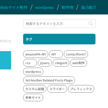
Webサイト制作
wordpress
制作物
自己紹介
タグ
5年4月1日
amazonPA-API
API
contactform7
css
jQuery
stinger8
web制作
wordpress
Yet Another Related Posts Plugin
カスタム投稿
スライダー
プレフィックス
参考サイト