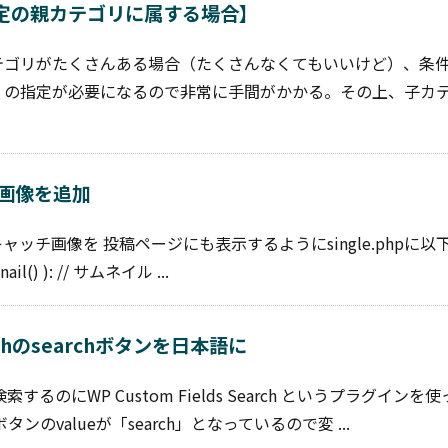
【特定の親カテゴリに属する場合】
テゴリがたくさんある場合（たくさんなくてもいいけど）、条
くの指定が必要になるので非常に手間がかかる。その上、子カ
画像を追加
ッチ画像を 投稿ページにも表示するようにsingle.phpに以
ail() ): // サムネイル ...
earchのsearchボタンを日本語に
るのにWP Custom Fields Search というプラグインを
のvalueが「search」となっているので変 ...