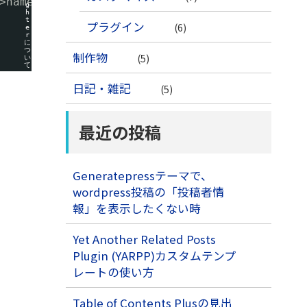
>name ) ) 
g
h
t
プラグイン
(6)
e
r
に
つ
制作物
(5)
い
て
日記・雑記
(5)
最近の投稿
Generatepressテーマで、
wordpress投稿の「投稿者情
報」を表示したくない時
Yet Another Related Posts
Plugin (YARPP)カスタムテンプ
レートの使い方
Table of Contents Plusの見出