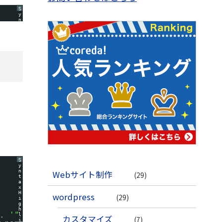
S
y
n
t
a
x
H
i
g
h
l
i
g
h
t
e
r
に
つ
い
て
S
y
n
Webサイト制作
(29)
t
a
x
H
wordpress
(29)
i
g
h
. 
'" title="'
l
カスタマイズ
(7)
i