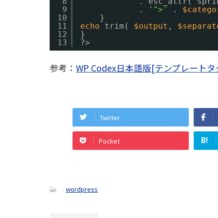
8
. esc_attr( spri
9
. 
'">'
. 
$catego
10
}
11
echo
trim( 
$output
, 
$separat
12
}
13
?>
参考：
WP Codex日本語版[テンプレートタグ/ge
Twitter
B!
Pocket
-
wordpress