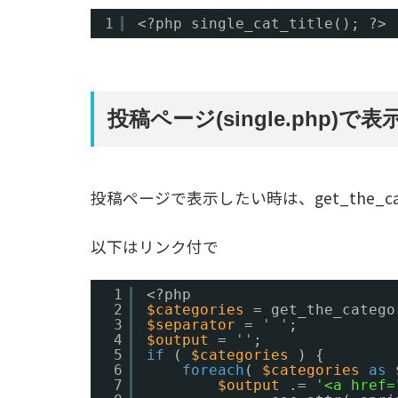
1
<?php single_cat_title(); ?>
投稿ページ(single.php)で
投稿ページで表示したい時は、get_the_ca
以下はリンク付で
1
<?php
2
$categories
= get_the_catego
3
$separator
= 
' '
;
4
$output
= 
''
;
5
if
( 
$categories
) {
6
foreach
( 
$categories
as
7
$output
.= 
'<a href=