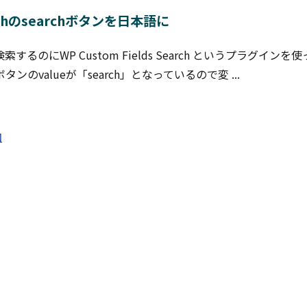
earchのsearchボタンを日本語に
るのにWP Custom Fields Search というプラグインを
のvalueが「search」となっているので変 ...
加