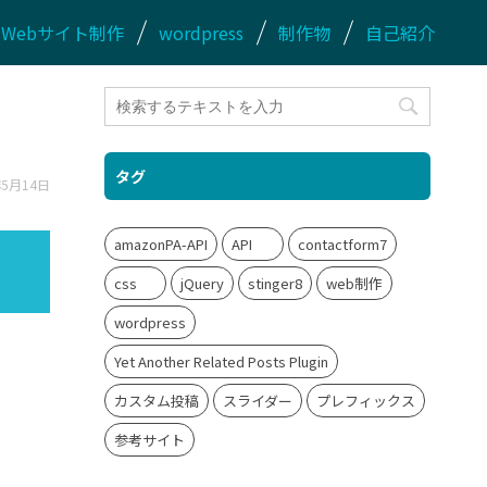
Webサイト制作
wordpress
制作物
自己紹介
タグ
年5月14日
amazonPA-API
API
contactform7
css
jQuery
stinger8
web制作
wordpress
Yet Another Related Posts Plugin
カスタム投稿
スライダー
プレフィックス
参考サイト